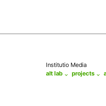
Skip
to
Institutio Media
content
alt lab
projects