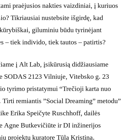
ami praėjusios nakties vaizdiniai, į kuriuos
o? Tikriausiai nustebsite išgirdę, kad
 kūrybiškai, giluminiu būdu tyrinėjant
 – tiek individo, tiek tautos – patirtis?
čiame į Alt Lab, įsikūrusią didžiausiame
se SODAS 2123 Vilniuje, Vitebsko g. 23
io tyrimo pristatymui “Trečioji karta nuo
i. Tìrti remiantis ”Social Dreaming” metodu”
ktike Erika Speičyte Ruschhoff, dailės
re Agne Butkevičiūte ir DI inžinerijos
niu projektų kuratore Tūla Kristina.