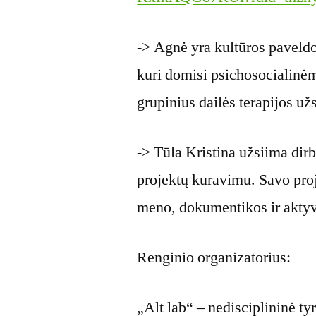
-> Agnė yra kultūros paveldo 
kuri domisi psichosocialinėm
grupinius dailės terapijos u
-> Tūla Kristina užsiima dirbt
projektų kuravimu. Savo proj
meno, dokumentikos ir akty
Renginio organizatorius:
„Alt lab“ – nedisciplininė ty