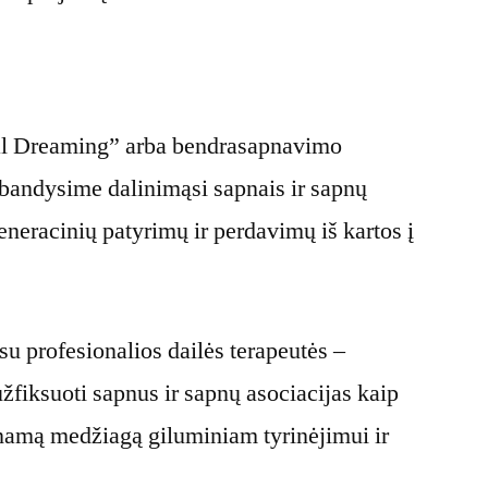
:
ial Dreaming” arba bendrasapnavimo
išbandysime dalinimąsi sapnais ir sapnų
eneracinių patyrimų ir perdavimų iš kartos į
su profesionalios dailės terapeutės –
žfiksuoti sapnus ir sapnų asociacijas kaip
inamą medžiagą giluminiam tyrinėjimui ir