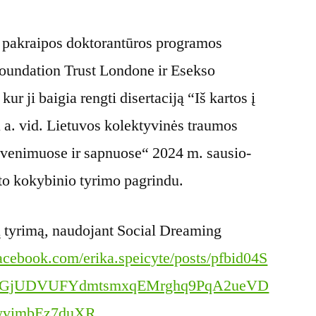
s pakraipos doktorantūros programos
undation Trust Londone ir Esekso
kur ji baigia rengti disertaciją “Iš kartos į
X a. vid. Lietuvos kolektyvinės traumos
gyvenimuose ir sapnuose“ 2024 m. sausio-
to kokybinio tyrimo pagrindu.
 tyrimą, naudojant Social Dreaming
acebook.com/erika.speicyte/posts/pfbid04S
TGjUDVUFYdmtsmxqEMrghq9PqA2ueVD
yvimbEz7duXR