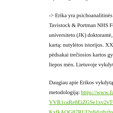
-> Erika yra psichoanalitinė
Tavistock & Portman NHS Fo
universiteto (JK) doktorantė, 
kartą: nutylėtos istorijos. X
pėdsakai trečiosios kartos 
liepos mėn. Lietuvoje vykdy
Daugiau apie Erikos vykdytą
metodologiją:
https://www.f
VVR1caRe8EiZGSe1xv2v
KxfkAQG87RUl?rdid=thzh