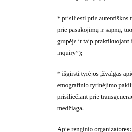
* prisiliesti prie autentiško
prie pasakojimų ir sapnų, tu
grupėje ir taip praktikuojant
inquiry”);
* išgirsti tyrėjos įžvalgas a
etnografinio tyrinėjimo pakili
prisiliečiant prie transgene
medžiaga.
Apie renginio organizatores: