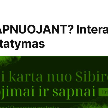
PNUOJANT? Intera
statymas