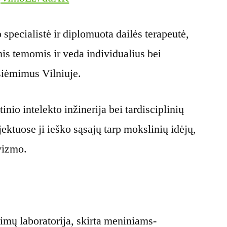
specialistė ir diplomuota dailės terapeutė,
is temomis ir veda individualius bei
žsiėmimus Vilniuje.
inio intelekto inžinerija bei tardisciplinių
ektuose ji ieško sąsajų tarp mokslinių idėjų,
vizmo.
rimų laboratorija, skirta meniniams-