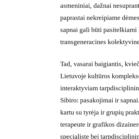
asmeniniai, dažnai nesuprant
paprastai nekreipiame dėmesi
sapnai gali būti pasitelkiami
transgeneracines kolektyvines
Tad, vasarai baigiantis, kvie
Lietuvoje kultūros komplek
interaktyviam tarpdisciplinin
Sibiro: pasakojimai ir sapna
kartu su tyrėja ir grupių pra
terapeute ir grafikos dizaine
specialiste bei tarpdisciplini