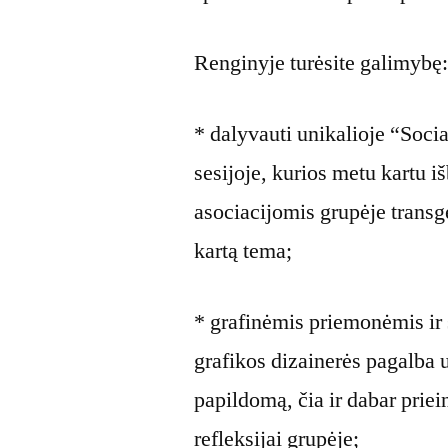
Renginyje turėsite galimybę
* dalyvauti unikalioje “Soc
sesijoje, kurios metu kartu 
asociacijomis grupėje transg
kartą tema;
* grafinėmis priemonėmis ir 
grafikos dizainerės pagalba u
papildomą, čia ir dabar prie
refleksijai grupėje;