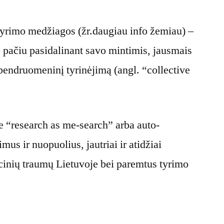
s tyrimo medžiagos (žr.daugiau info žemiau) –
o pačiu pasidalinant savo mintimis, jausmais
 bendruomeninį tyrinėjimą (angl. “collective
pie “research as me-search” arba auto-
mus ir nuopuolius, jautriai ir atidžiai
racinių traumų Lietuvoje bei paremtus tyrimo