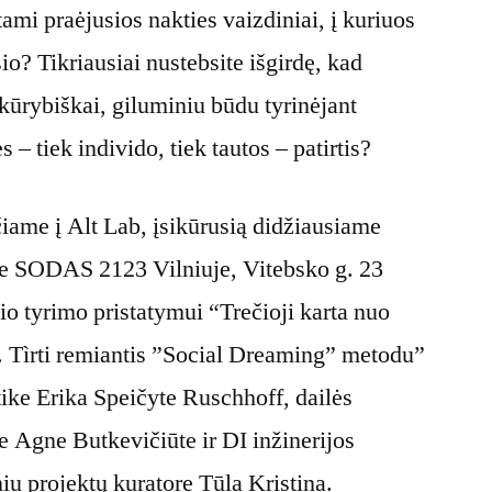
ami praėjusios nakties vaizdiniai, į kuriuos
o? Tikriausiai nustebsite išgirdę, kad
 kūrybiškai, giluminiu būdu tyrinėjant
 – tiek individo, tiek tautos – patirtis?
čiame į Alt Lab, įsikūrusią didžiausiame
se SODAS 2123 Vilniuje, Vitebsko g. 23
io tyrimo pristatymui “Trečioji karta nuo
i. Tìrti remiantis ”Social Dreaming” metodu”
ktike Erika Speičyte Ruschhoff, dailės
re Agne Butkevičiūte ir DI inžinerijos
niu projektų kuratore Tūla Kristina.