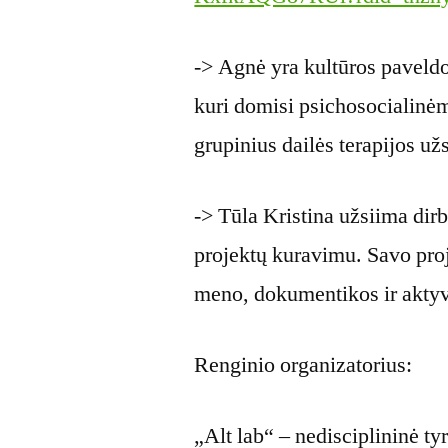
-> Agnė yra kultūros paveldo 
kuri domisi psichosocialinėm
grupinius dailės terapijos u
-> Tūla Kristina užsiima dirbt
projektų kuravimu. Savo proj
meno, dokumentikos ir akty
Renginio organizatorius:
„Alt lab“ – nedisciplininė ty