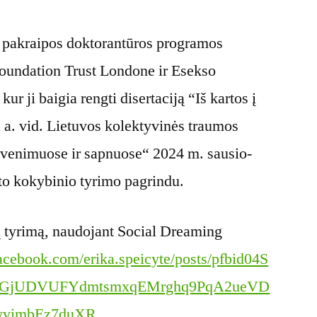
s pakraipos doktorantūros programos
undation Trust Londone ir Esekso
kur ji baigia rengti disertaciją “Iš kartos į
X a. vid. Lietuvos kolektyvinės traumos
gyvenimuose ir sapnuose“ 2024 m. sausio-
to kokybinio tyrimo pagrindu.
 tyrimą, naudojant Social Dreaming
acebook.com/erika.speicyte/posts/pfbid04S
TGjUDVUFYdmtsmxqEMrghq9PqA2ueVD
yvimbEz7duXR