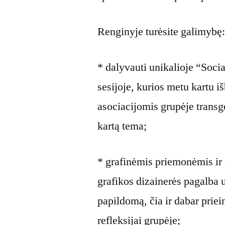
Renginyje turėsite galimybę
* dalyvauti unikalioje “Soc
sesijoje, kurios metu kartu 
asociacijomis grupėje transg
kartą tema;
* grafinėmis priemonėmis ir 
grafikos dizainerės pagalba u
papildomą, čia ir dabar prie
refleksijai grupėje;