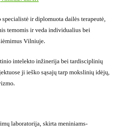
specialistė ir diplomuota dailės terapeutė,
is temomis ir veda individualius bei
žsiėmimus Vilniuje.
inio intelekto inžinerija bei tardisciplinių
ektuose ji ieško sąsajų tarp mokslinių idėjų,
vizmo.
rimų laboratorija, skirta meniniams-