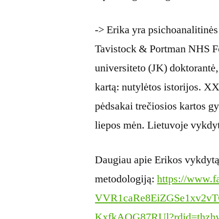
-> Erika yra psichoanalitinė
Tavistock & Portman NHS Fo
universiteto (JK) doktorantė, 
kartą: nutylėtos istorijos. X
pėdsakai trečiosios kartos 
liepos mėn. Lietuvoje vykdy
Daugiau apie Erikos vykdytą
metodologiją:
https://www.f
VVR1caRe8EiZGSe1xv2v
KxfkAQG87RUl?rdid=thzh