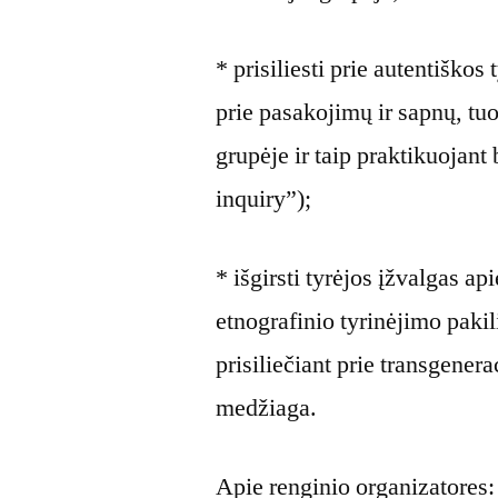
* prisiliesti prie autentiško
prie pasakojimų ir sapnų, tu
grupėje ir taip praktikuojant
inquiry”);
* išgirsti tyrėjos įžvalgas a
etnografinio tyrinėjimo pakili
prisiliečiant prie transgene
medžiaga.
Apie renginio organizatores: