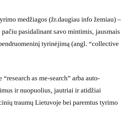
s tyrimo medžiagos (žr.daugiau info žemiau) –
o pačiu pasidalinant savo mintimis, jausmais
 bendruomeninį tyrinėjimą (angl. “collective
pie “research as me-search” arba auto-
mus ir nuopuolius, jautriai ir atidžiai
racinių traumų Lietuvoje bei paremtus tyrimo