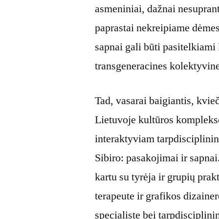
asmeniniai, dažnai nesuprant
paprastai nekreipiame dėmesi
sapnai gali būti pasitelkiami
transgeneracines kolektyvines
Tad, vasarai baigiantis, kvie
Lietuvoje kultūros komplek
interaktyviam tarpdisciplinin
Sibiro: pasakojimai ir sapna
kartu su tyrėja ir grupių pra
terapeute ir grafikos dizaine
specialiste bei tarpdisciplini