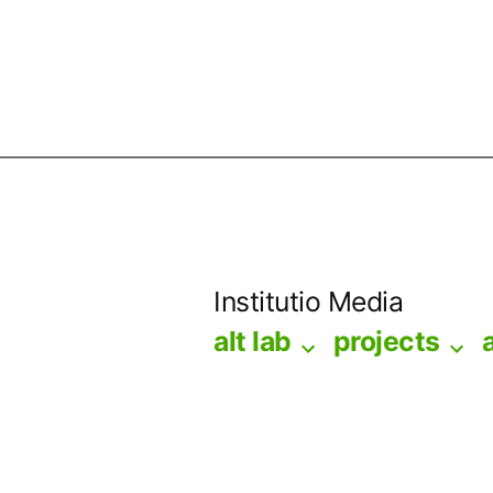
Skip
to
Institutio Media
content
alt lab
projects