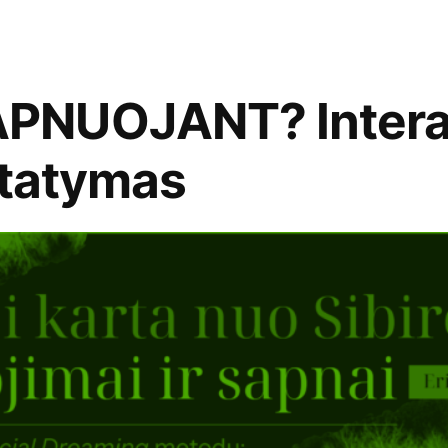
PNUOJANT? Intera
statymas