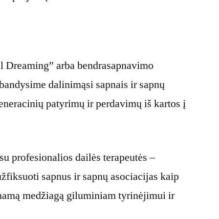
:
ial Dreaming” arba bendrasapnavimo
išbandysime dalinimąsi sapnais ir sapnų
eneracinių patyrimų ir perdavimų iš kartos į
su profesionalios dailės terapeutės –
žfiksuoti sapnus ir sapnų asociacijas kaip
inamą medžiagą giluminiam tyrinėjimui ir