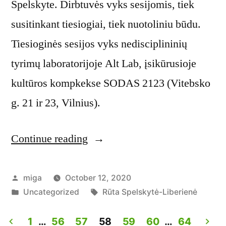
Spelskyte. Dirbtuvės vyks sesijomis, tiek
susitinkant tiesiogiai, tiek nuotoliniu būdu.
Tiesioginės sesijos vyks nedisciplininių
tyrimų laboratorijoje Alt Lab, įsikūrusioje
kultūros kompkekse SODAS 2123 (Vitebsko
g. 21 ir 23, Vilnius).
Continue reading
“Workshop:
Rethinking
Alive
Posted
miga
October 12, 2020
by
Posted
Tags:
Uncategorized
Rūta Spelskytė-Liberienė
as
in
Material”
1
…
56
57
58
59
60
…
64