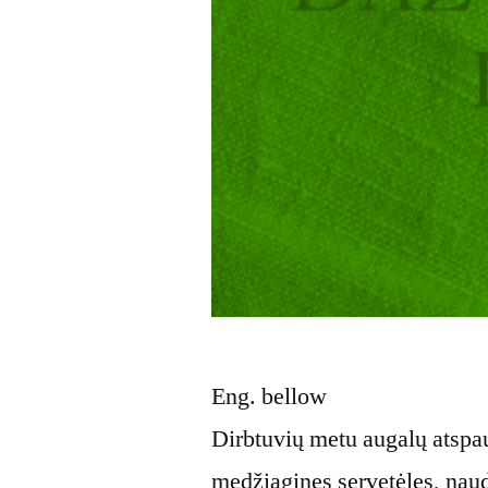
Eng. bellow
Dirbtuvių metu augalų atspau
medžiagines servetėles, nau