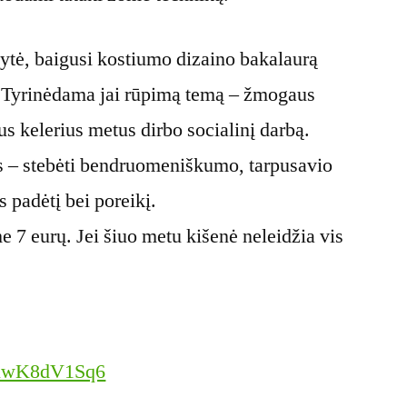
ytė, baigusi kostiumo dizaino bakalaurą
. Tyrinėdama jai rūpimą temą – žmogaus
us kelerius metus dirbo socialinį darbą.
s – stebėti bendruomeniškumo, tarpusavio
 padėtį bei poreikį.
7 eurų. Jei šiuo metu kišenė neleidžia vis
GyuwK8dV1Sq6