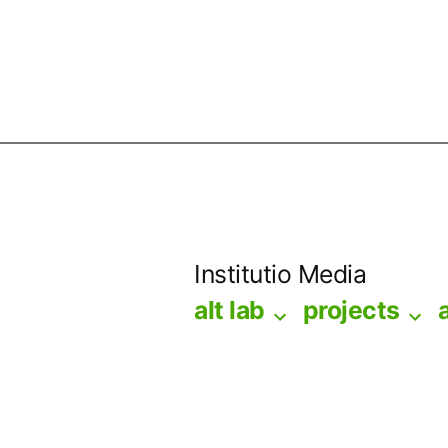
Skip
to
Institutio Media
content
alt lab
projects