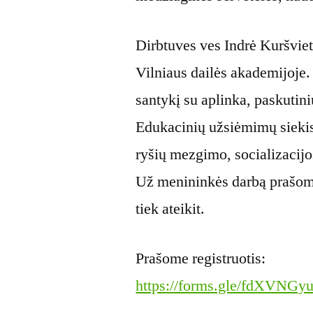
Dirbtuves ves Indrė Kuršviet
Vilniaus dailės akademijoje
santykį su aplinka, paskutini
Edukacinių užsiėmimų sieki
ryšių mezgimo, socializacijos
Už menininkės darbą prašome 
tiek ateikit.
Prašome registruotis:
https://forms.gle/fdXVN