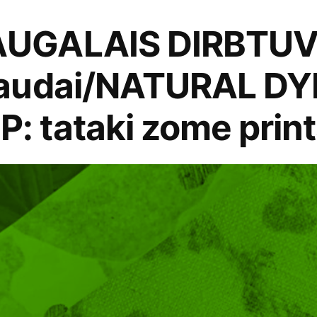
GALAIS DIRBTUVĖS
audai/NATURAL DY
 tataki zome print