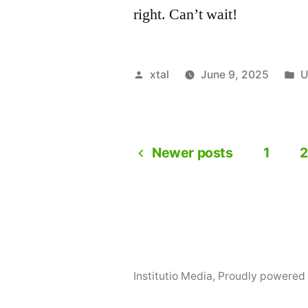
right. Can’t wait!
Posted
P
xtal
June 9, 2025
U
by
i
Newer posts
1
2
Posts
navigation
Institutio Media
,
Proudly powered