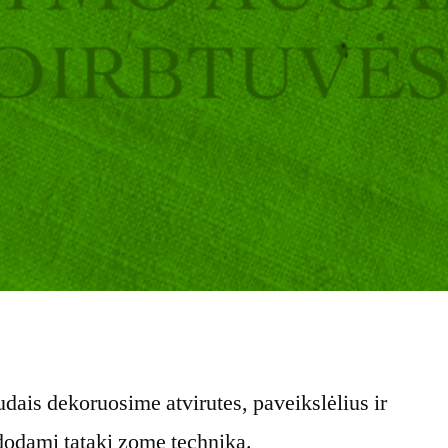
dais dekoruosime atvirutes, paveikslėlius ir
dodami tataki zome techniką.