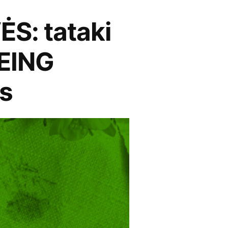
: tataki
EING
s