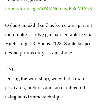
https://forms.gle/fdXVNGyuwK8dV1Sq6
O daugiau uždirbančius kviečiame paremti
menininkę ir erdvę gausiau jei ranka kyla.
Vitebsko g. 23. Sodas 2123. 3 aukštas po
dešine pirmos durys. Lauksim
ENG
During the workshop, we will decorate
postcards, pictures and small tablecloths
using tataki zome technique.