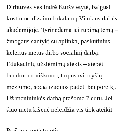
Dirbtuves ves Indrė Kuršvietytė, baigusi
kostiumo dizaino bakalaurą Vilniaus dailės
akademijoje. Tyrinėdama jai rūpimą temą –
žmogaus santykį su aplinka, paskutinius
kelerius metus dirbo socialinį darbą.
Edukacinių užsiėmimų siekis – stebėti
bendruomeniškumo, tarpusavio ryšių
mezgimo, socializacijos padėtį bei poreikį.
Už menininkės darbą prašome 7 eurų. Jei
šiuo metu kišenė neleidžia vis tiek ateikit.
Prašome registruotis: