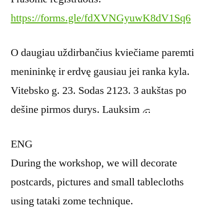
https://forms.gle/fdXVNGyuwK8dV1Sq6
O daugiau uždirbančius kviečiame paremti
menininkę ir erdvę gausiau jei ranka kyla.
Vitebsko g. 23. Sodas 2123. 3 aukštas po
dešine pirmos durys. Lauksim
ENG
During the workshop, we will decorate
postcards, pictures and small tablecloths
using tataki zome technique.