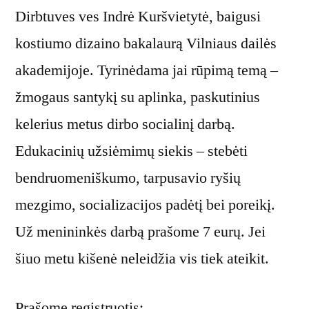
Dirbtuves ves Indrė Kuršvietytė, baigusi
kostiumo dizaino bakalaurą Vilniaus dailės
akademijoje. Tyrinėdama jai rūpimą temą –
žmogaus santykį su aplinka, paskutinius
kelerius metus dirbo socialinį darbą.
Edukacinių užsiėmimų siekis – stebėti
bendruomeniškumo, tarpusavio ryšių
mezgimo, socializacijos padėtį bei poreikį.
Už menininkės darbą prašome 7 eurų. Jei
šiuo metu kišenė neleidžia vis tiek ateikit.
Prašome registruotis: