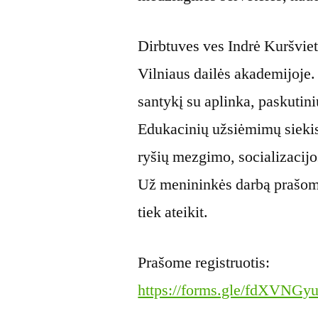
Dirbtuves ves Indrė Kuršviet
Vilniaus dailės akademijoje
santykį su aplinka, paskutini
Edukacinių užsiėmimų sieki
ryšių mezgimo, socializacijos
Už menininkės darbą prašome 
tiek ateikit.
Prašome registruotis:
https://forms.gle/fdXVN