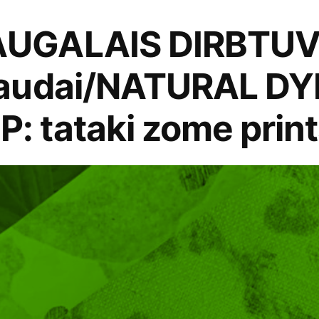
GALAIS DIRBTUVĖS
audai/NATURAL DY
 tataki zome print