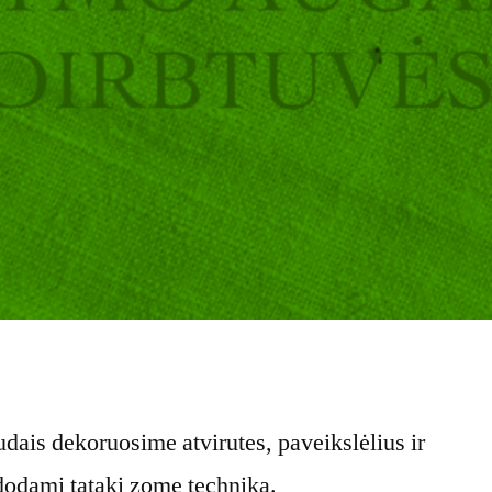
dais dekoruosime atvirutes, paveikslėlius ir
dodami tataki zome techniką.