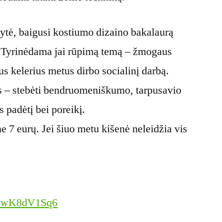
ytė, baigusi kostiumo dizaino bakalaurą
. Tyrinėdama jai rūpimą temą – žmogaus
us kelerius metus dirbo socialinį darbą.
s – stebėti bendruomeniškumo, tarpusavio
 padėtį bei poreikį.
7 eurų. Jei šiuo metu kišenė neleidžia vis
GyuwK8dV1Sq6