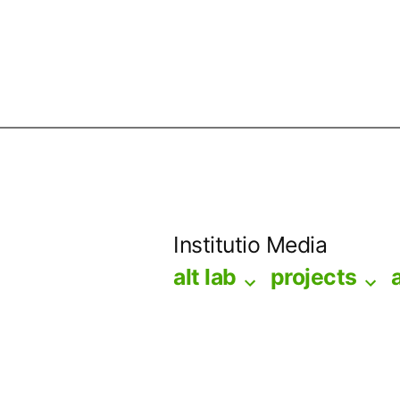
Skip
to
Institutio Media
content
alt lab
projects