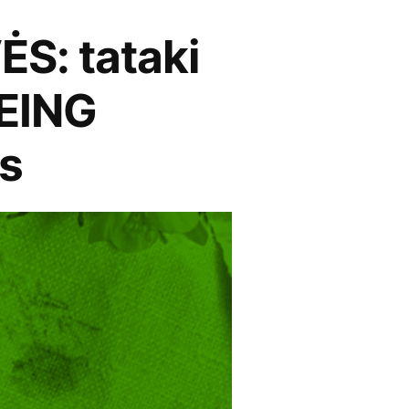
: tataki
EING
s