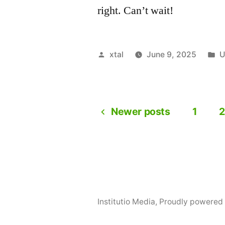
right. Can’t wait!
Posted
P
xtal
June 9, 2025
U
by
i
Newer posts
1
2
Posts
navigation
Institutio Media
,
Proudly powered