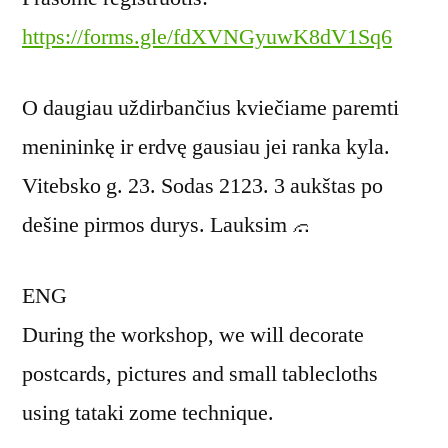
https://forms.gle/fdXVNGyuwK8dV1Sq6
O daugiau uždirbančius kviečiame paremti
menininkę ir erdvę gausiau jei ranka kyla.
Vitebsko g. 23. Sodas 2123. 3 aukštas po
dešine pirmos durys. Lauksim
ENG
During the workshop, we will decorate
postcards, pictures and small tablecloths
using tataki zome technique.