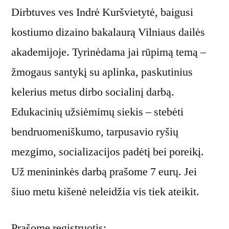
Dirbtuves ves Indrė Kuršvietytė, baigusi
kostiumo dizaino bakalaurą Vilniaus dailės
akademijoje. Tyrinėdama jai rūpimą temą –
žmogaus santykį su aplinka, paskutinius
kelerius metus dirbo socialinį darbą.
Edukacinių užsiėmimų siekis – stebėti
bendruomeniškumo, tarpusavio ryšių
mezgimo, socializacijos padėtį bei poreikį.
Už menininkės darbą prašome 7 eurų. Jei
šiuo metu kišenė neleidžia vis tiek ateikit.
Prašome registruotis: