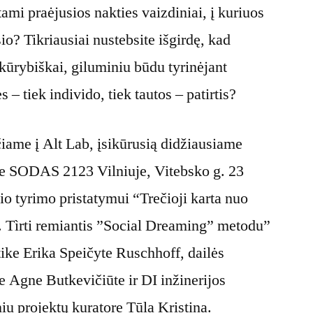
ami praėjusios nakties vaizdiniai, į kuriuos
o? Tikriausiai nustebsite išgirdę, kad
 kūrybiškai, giluminiu būdu tyrinėjant
 – tiek individo, tiek tautos – patirtis?
čiame į Alt Lab, įsikūrusią didžiausiame
se SODAS 2123 Vilniuje, Vitebsko g. 23
io tyrimo pristatymui “Trečioji karta nuo
i. Tìrti remiantis ”Social Dreaming” metodu”
ktike Erika Speičyte Ruschhoff, dailės
re Agne Butkevičiūte ir DI inžinerijos
niu projektų kuratore Tūla Kristina.