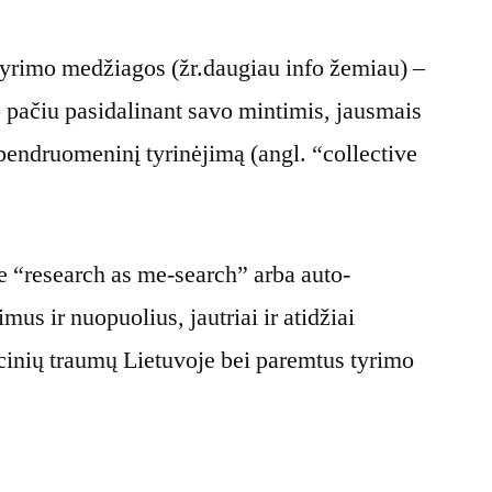
s tyrimo medžiagos (žr.daugiau info žemiau) –
o pačiu pasidalinant savo mintimis, jausmais
 bendruomeninį tyrinėjimą (angl. “collective
pie “research as me-search” arba auto-
mus ir nuopuolius, jautriai ir atidžiai
racinių traumų Lietuvoje bei paremtus tyrimo