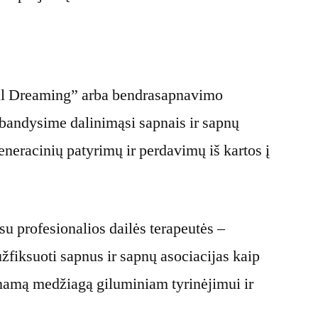
:
ial Dreaming” arba bendrasapnavimo
išbandysime dalinimąsi sapnais ir sapnų
eneracinių patyrimų ir perdavimų iš kartos į
su profesionalios dailės terapeutės –
žfiksuoti sapnus ir sapnų asociacijas kaip
inamą medžiagą giluminiam tyrinėjimui ir