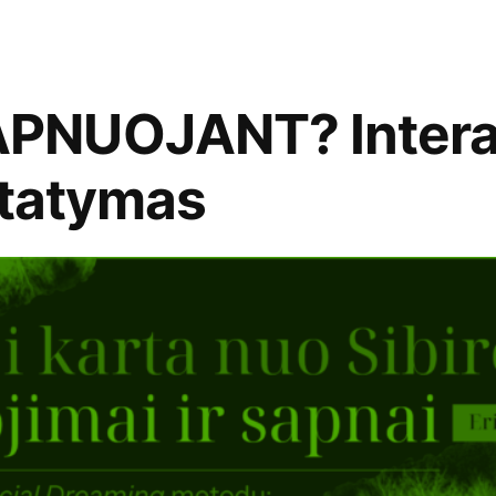
PNUOJANT? Intera
statymas