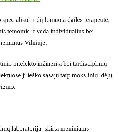
specialistė ir diplomuota dailės terapeutė,
is temomis ir veda individualius bei
žsiėmimus Vilniuje.
inio intelekto inžinerija bei tardisciplinių
ektuose ji ieško sąsajų tarp mokslinių idėjų,
vizmo.
rimų laboratorija, skirta meniniams-