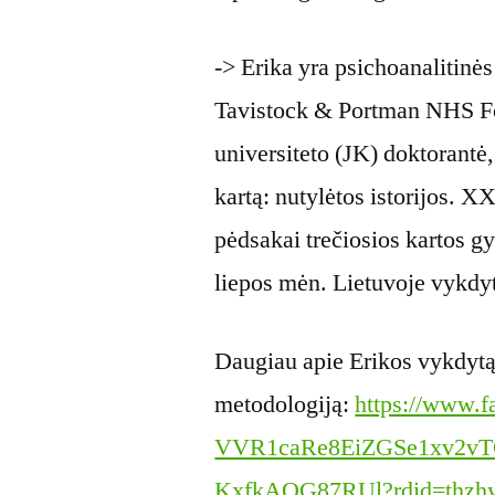
-> Erika yra psichoanalitinė
Tavistock & Portman NHS Fo
universiteto (JK) doktorantė, 
kartą: nutylėtos istorijos. X
pėdsakai trečiosios kartos 
liepos mėn. Lietuvoje vykdy
Daugiau apie Erikos vykdytą
metodologiją:
https://www.f
VVR1caRe8EiZGSe1xv2v
KxfkAQG87RUl?rdid=thzh