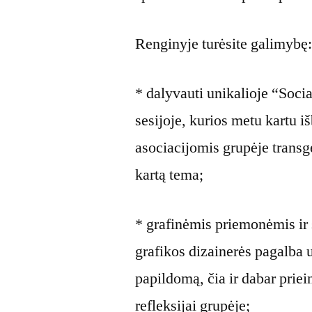
Renginyje turėsite galimybę
* dalyvauti unikalioje “Soc
sesijoje, kurios metu kartu 
asociacijomis grupėje transg
kartą tema;
* grafinėmis priemonėmis ir 
grafikos dizainerės pagalba u
papildomą, čia ir dabar prie
refleksijai grupėje;