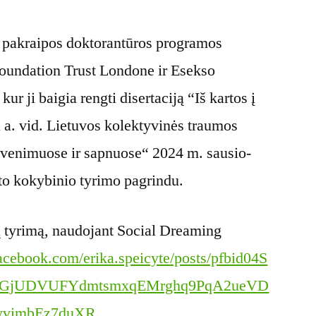
s pakraipos doktorantūros programos
undation Trust Londone ir Esekso
kur ji baigia rengti disertaciją “Iš kartos į
X a. vid. Lietuvos kolektyvinės traumos
gyvenimuose ir sapnuose“ 2024 m. sausio-
to kokybinio tyrimo pagrindu.
 tyrimą, naudojant Social Dreaming
acebook.com/erika.speicyte/posts/pfbid04S
TGjUDVUFYdmtsmxqEMrghq9PqA2ueVD
yvimbEz7duXR