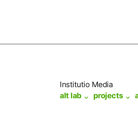
Skip
to
Institutio Media
content
alt lab
projects