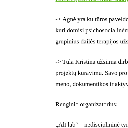
-> Agnė yra kultūros paveldo 
kuri domisi psichosocialinėm
grupinius dailės terapijos u
-> Tūla Kristina užsiima dirbt
projektų kuravimu. Savo proj
meno, dokumentikos ir akty
Renginio organizatorius:
„Alt lab“ – nedisciplininė ty