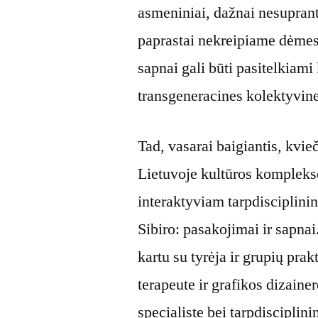
asmeniniai, dažnai nesuprant
paprastai nekreipiame dėmesi
sapnai gali būti pasitelkiami
transgeneracines kolektyvines
Tad, vasarai baigiantis, kvie
Lietuvoje kultūros komplek
interaktyviam tarpdisciplinin
Sibiro: pasakojimai ir sapna
kartu su tyrėja ir grupių pra
terapeute ir grafikos dizaine
specialiste bei tarpdisciplini