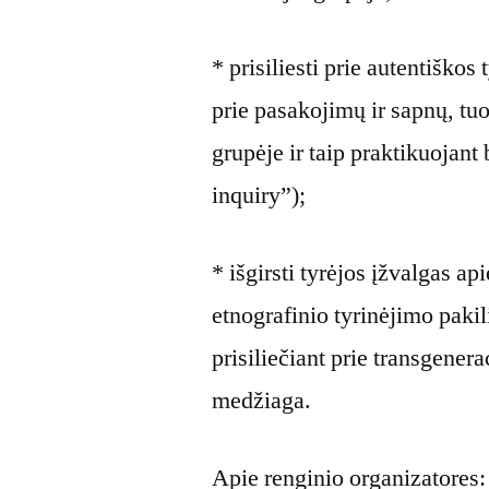
* prisiliesti prie autentiško
prie pasakojimų ir sapnų, tu
grupėje ir taip praktikuojant
inquiry”);
* išgirsti tyrėjos įžvalgas a
etnografinio tyrinėjimo pakili
prisiliečiant prie transgene
medžiaga.
Apie renginio organizatores: