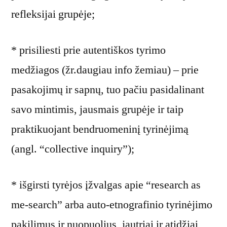
refleksijai grupėje;
* prisiliesti prie autentiškos tyrimo
medžiagos (žr.daugiau info žemiau) – prie
pasakojimų ir sapnų, tuo pačiu pasidalinant
savo mintimis, jausmais grupėje ir taip
praktikuojant bendruomeninį tyrinėjimą
(angl. “collective inquiry”);
* išgirsti tyrėjos įžvalgas apie “research as
me-search” arba auto-etnografinio tyrinėjimo
pakilimus ir nuopuolius, jautriai ir atidžiai