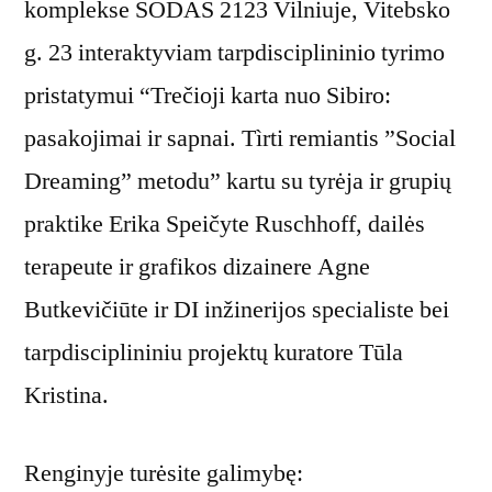
komplekse SODAS 2123 Vilniuje, Vitebsko
g. 23 interaktyviam tarpdisciplininio tyrimo
pristatymui “Trečioji karta nuo Sibiro:
pasakojimai ir sapnai. Tìrti remiantis ”Social
Dreaming” metodu” kartu su tyrėja ir grupių
praktike Erika Speičyte Ruschhoff, dailės
terapeute ir grafikos dizainere Agne
Butkevičiūte ir DI inžinerijos specialiste bei
tarpdisciplininiu projektų kuratore Tūla
Kristina.
Renginyje turėsite galimybę: