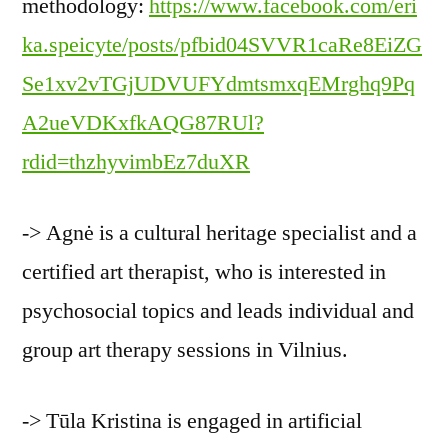
methodology:
https://www.facebook.com/eri
ka.speicyte/posts/pfbid04SVVR1caRe8EiZG
Se1xv2vTGjUDVUFYdmtsmxqEMrghq9Pq
A2ueVDKxfkAQG87RUl?
rdid=thzhyvimbEz7duXR
-> Agnė is a cultural heritage specialist and a
certified art therapist, who is interested in
psychosocial topics and leads individual and
group art therapy sessions in Vilnius.
-> Tūla Kristina is engaged in artificial