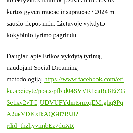
kolektyvinės traumos pėdsakai trečiosios
kartos gyvenimuose ir sapnuose“ 2024 m.
sausio-liepos mėn. Lietuvoje vykdyto
kokybinio tyrimo pagrindu.
Daugiau apie Erikos vykdytą tyrimą,
naudojant Social Dreaming
metodologiją:
https://www.facebook.com/eri
ka.speicyte/posts/pfbid04SVVR1caRe8EiZG
Se1xv2vTGjUDVUFYdmtsmxqEMrghq9Pq
A2ueVDKxfkAQG87RUl?
rdid=thzhyvimbEz7duXR