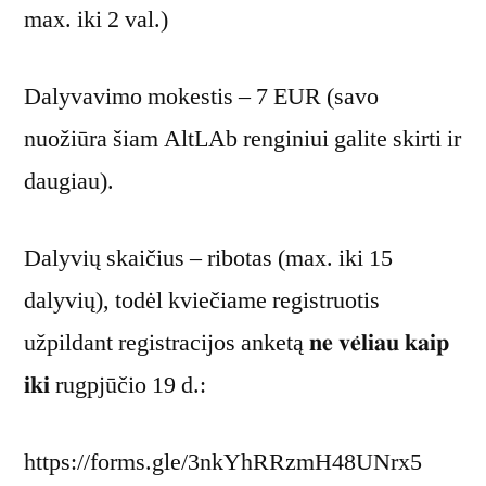
max. iki 2 val.)
Dalyvavimo mokestis – 7 EUR (savo
nuožiūra šiam AltLAb renginiui galite skirti ir
daugiau).
Dalyvių skaičius – ribotas (max. iki 15
dalyvių), todėl kviečiame registruotis
užpildant registracijos anketą 𝐧𝐞 𝐯𝐞̇𝐥𝐢𝐚𝐮 𝐤𝐚𝐢𝐩
𝐢𝐤𝐢 rugpjūčio 19 d.:
https://forms.gle/3nkYhRRzmH48UNrx5