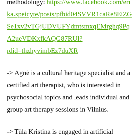
methodology:
https://www.facebook.com/eri
ka.speicyte/posts/pfbid04SVVR1caRe8EiZG
Se1xv2vTGjUDVUFYdmtsmxqEMrghq9Pq
A2ueVDKxfkAQG87RUl?
rdid=thzhyvimbEz7duXR
-> Agnė is a cultural heritage specialist and a
certified art therapist, who is interested in
psychosocial topics and leads individual and
group art therapy sessions in Vilnius.
-> Tūla Kristina is engaged in artificial