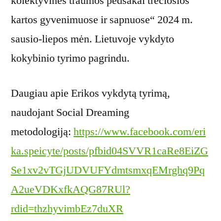
kolektyvinės traumos pėdsakai trečiosios
kartos gyvenimuose ir sapnuose“ 2024 m.
sausio-liepos mėn. Lietuvoje vykdyto
kokybinio tyrimo pagrindu.
Daugiau apie Erikos vykdytą tyrimą,
naudojant Social Dreaming
metodologiją:
https://www.facebook.com/eri
ka.speicyte/posts/pfbid04SVVR1caRe8EiZG
Se1xv2vTGjUDVUFYdmtsmxqEMrghq9Pq
A2ueVDKxfkAQG87RUl?
rdid=thzhyvimbEz7duXR