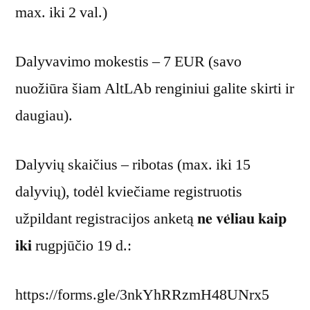
max. iki 2 val.)
Dalyvavimo mokestis – 7 EUR (savo
nuožiūra šiam AltLAb renginiui galite skirti ir
daugiau).
Dalyvių skaičius – ribotas (max. iki 15
dalyvių), todėl kviečiame registruotis
užpildant registracijos anketą 𝐧𝐞 𝐯𝐞̇𝐥𝐢𝐚𝐮 𝐤𝐚𝐢𝐩
𝐢𝐤𝐢 rugpjūčio 19 d.:
https://forms.gle/3nkYhRRzmH48UNrx5