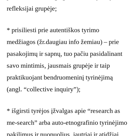
refleksijai grupėje;
* prisiliesti prie autentiškos tyrimo
medžiagos (žr.daugiau info žemiau) – prie
pasakojimų ir sapnų, tuo pačiu pasidalinant
savo mintimis, jausmais grupėje ir taip
praktikuojant bendruomeninį tyrinėjimą
(angl. “collective inquiry”);
* išgirsti tyrėjos įžvalgas apie “research as
me-search” arba auto-etnografinio tyrinėjimo
pakilimus ir nuopuolius, jautriai ir atidžiai