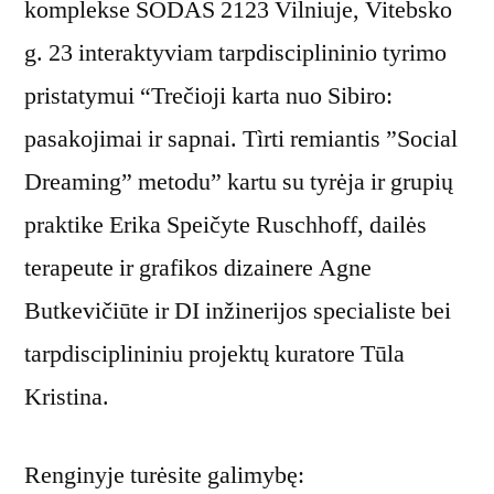
komplekse SODAS 2123 Vilniuje, Vitebsko
g. 23 interaktyviam tarpdisciplininio tyrimo
pristatymui “Trečioji karta nuo Sibiro:
pasakojimai ir sapnai. Tìrti remiantis ”Social
Dreaming” metodu” kartu su tyrėja ir grupių
praktike Erika Speičyte Ruschhoff, dailės
terapeute ir grafikos dizainere Agne
Butkevičiūte ir DI inžinerijos specialiste bei
tarpdisciplininiu projektų kuratore Tūla
Kristina.
Renginyje turėsite galimybę: