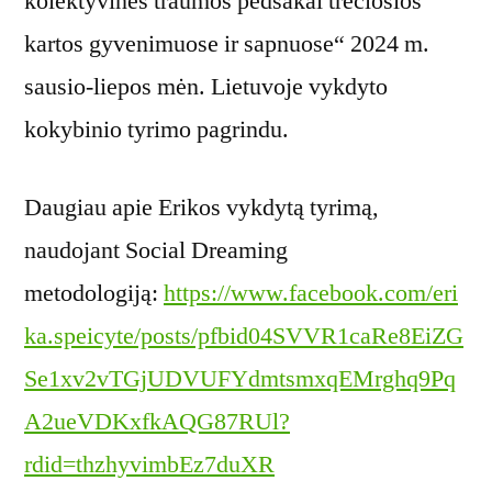
kolektyvinės traumos pėdsakai trečiosios
kartos gyvenimuose ir sapnuose“ 2024 m.
sausio-liepos mėn. Lietuvoje vykdyto
kokybinio tyrimo pagrindu.
Daugiau apie Erikos vykdytą tyrimą,
naudojant Social Dreaming
metodologiją:
https://www.facebook.com/eri
ka.speicyte/posts/pfbid04SVVR1caRe8EiZG
Se1xv2vTGjUDVUFYdmtsmxqEMrghq9Pq
A2ueVDKxfkAQG87RUl?
rdid=thzhyvimbEz7duXR