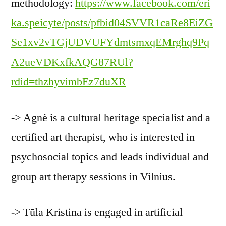
methodology:
https://www.facebook.com/eri
ka.speicyte/posts/pfbid04SVVR1caRe8EiZG
Se1xv2vTGjUDVUFYdmtsmxqEMrghq9Pq
A2ueVDKxfkAQG87RUl?
rdid=thzhyvimbEz7duXR
-> Agnė is a cultural heritage specialist and a
certified art therapist, who is interested in
psychosocial topics and leads individual and
group art therapy sessions in Vilnius.
-> Tūla Kristina is engaged in artificial