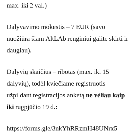
max. iki 2 val.)
Dalyvavimo mokestis – 7 EUR (savo
nuožiūra šiam AltLAb renginiui galite skirti ir
daugiau).
Dalyvių skaičius – ribotas (max. iki 15
dalyvių), todėl kviečiame registruotis
užpildant registracijos anketą 𝐧𝐞 𝐯𝐞̇𝐥𝐢𝐚𝐮 𝐤𝐚𝐢𝐩
𝐢𝐤𝐢 rugpjūčio 19 d.:
https://forms.gle/3nkYhRRzmH48UNrx5