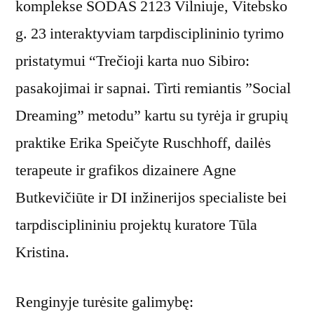
komplekse SODAS 2123 Vilniuje, Vitebsko
g. 23 interaktyviam tarpdisciplininio tyrimo
pristatymui “Trečioji karta nuo Sibiro:
pasakojimai ir sapnai. Tìrti remiantis ”Social
Dreaming” metodu” kartu su tyrėja ir grupių
praktike Erika Speičyte Ruschhoff, dailės
terapeute ir grafikos dizainere Agne
Butkevičiūte ir DI inžinerijos specialiste bei
tarpdisciplininiu projektų kuratore Tūla
Kristina.
Renginyje turėsite galimybę: