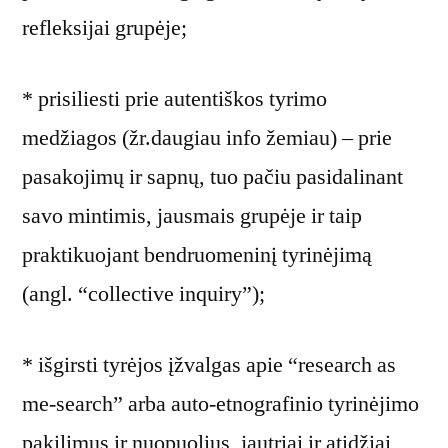
refleksijai grupėje;
* prisiliesti prie autentiškos tyrimo
medžiagos (žr.daugiau info žemiau) – prie
pasakojimų ir sapnų, tuo pačiu pasidalinant
savo mintimis, jausmais grupėje ir taip
praktikuojant bendruomeninį tyrinėjimą
(angl. “collective inquiry”);
* išgirsti tyrėjos įžvalgas apie “research as
me-search” arba auto-etnografinio tyrinėjimo
pakilimus ir nuopuolius, jautriai ir atidžiai