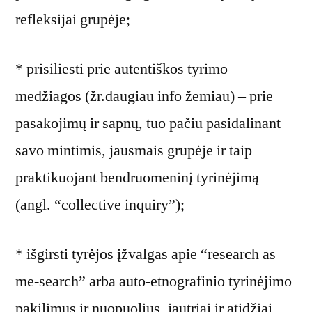
refleksijai grupėje;
* prisiliesti prie autentiškos tyrimo
medžiagos (žr.daugiau info žemiau) – prie
pasakojimų ir sapnų, tuo pačiu pasidalinant
savo mintimis, jausmais grupėje ir taip
praktikuojant bendruomeninį tyrinėjimą
(angl. “collective inquiry”);
* išgirsti tyrėjos įžvalgas apie “research as
me-search” arba auto-etnografinio tyrinėjimo
pakilimus ir nuopuolius, jautriai ir atidžiai