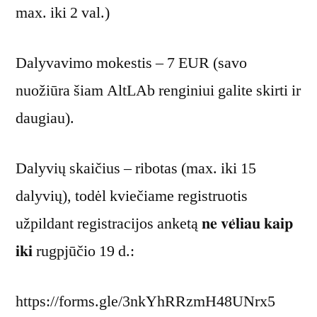
max. iki 2 val.)
Dalyvavimo mokestis – 7 EUR (savo
nuožiūra šiam AltLAb renginiui galite skirti ir
daugiau).
Dalyvių skaičius – ribotas (max. iki 15
dalyvių), todėl kviečiame registruotis
užpildant registracijos anketą 𝐧𝐞 𝐯𝐞̇𝐥𝐢𝐚𝐮 𝐤𝐚𝐢𝐩
𝐢𝐤𝐢 rugpjūčio 19 d.:
https://forms.gle/3nkYhRRzmH48UNrx5