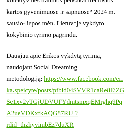
kolektyvinės traumos pėdsakai trečiosios
kartos gyvenimuose ir sapnuose“ 2024 m.
sausio-liepos mėn. Lietuvoje vykdyto
kokybinio tyrimo pagrindu.
Daugiau apie Erikos vykdytą tyrimą,
naudojant Social Dreaming
metodologiją:
https://www.facebook.com/eri
ka.speicyte/posts/pfbid04SVVR1caRe8EiZG
Se1xv2vTGjUDVUFYdmtsmxqEMrghq9Pq
A2ueVDKxfkAQG87RUl?
rdid=thzhyvimbEz7duXR