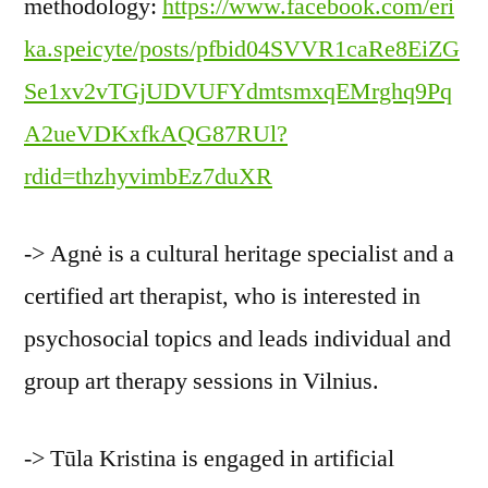
methodology:
https://www.facebook.com/eri
ka.speicyte/posts/pfbid04SVVR1caRe8EiZG
Se1xv2vTGjUDVUFYdmtsmxqEMrghq9Pq
A2ueVDKxfkAQG87RUl?
rdid=thzhyvimbEz7duXR
-> Agnė is a cultural heritage specialist and a
certified art therapist, who is interested in
psychosocial topics and leads individual and
group art therapy sessions in Vilnius.
-> Tūla Kristina is engaged in artificial