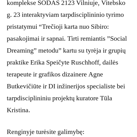
komplekse SODAS 2123 Vilniuje, Vitebsko
g. 23 interaktyviam tarpdisciplininio tyrimo
pristatymui “Trečioji karta nuo Sibiro:
pasakojimai ir sapnai. Tìrti remiantis ”Social
Dreaming” metodu” kartu su tyrėja ir grupių
praktike Erika Speičyte Ruschhoff, dailės
terapeute ir grafikos dizainere Agne
Butkevičiūte ir DI inžinerijos specialiste bei
tarpdisciplininiu projektų kuratore Tūla
Kristina.
Renginyje turėsite galimybę: