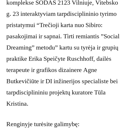
komplekse SODAS 2123 Vilniuje, Vitebsko
g. 23 interaktyviam tarpdisciplininio tyrimo
pristatymui “Trečioji karta nuo Sibiro:
pasakojimai ir sapnai. Tìrti remiantis ”Social
Dreaming” metodu” kartu su tyrėja ir grupių
praktike Erika Speičyte Ruschhoff, dailės
terapeute ir grafikos dizainere Agne
Butkevičiūte ir DI inžinerijos specialiste bei
tarpdisciplininiu projektų kuratore Tūla
Kristina.
Renginyje turėsite galimybę: