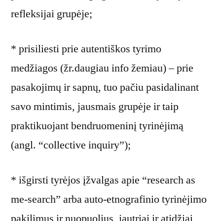
refleksijai grupėje;
* prisiliesti prie autentiškos tyrimo
medžiagos (žr.daugiau info žemiau) – prie
pasakojimų ir sapnų, tuo pačiu pasidalinant
savo mintimis, jausmais grupėje ir taip
praktikuojant bendruomeninį tyrinėjimą
(angl. “collective inquiry”);
* išgirsti tyrėjos įžvalgas apie “research as
me-search” arba auto-etnografinio tyrinėjimo
pakilimus ir nuopuolius, jautriai ir atidžiai