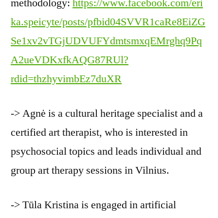
methodology:
https://www.facebook.com/eri
ka.speicyte/posts/pfbid04SVVR1caRe8EiZG
Se1xv2vTGjUDVUFYdmtsmxqEMrghq9Pq
A2ueVDKxfkAQG87RUl?
rdid=thzhyvimbEz7duXR
-> Agnė is a cultural heritage specialist and a
certified art therapist, who is interested in
psychosocial topics and leads individual and
group art therapy sessions in Vilnius.
-> Tūla Kristina is engaged in artificial