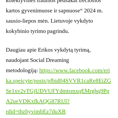
kolektyvinės traumos pėdsakai trečiosios
kartos gyvenimuose ir sapnuose“ 2024 m.
sausio-liepos mėn. Lietuvoje vykdyto
kokybinio tyrimo pagrindu.
Daugiau apie Erikos vykdytą tyrimą,
naudojant Social Dreaming
metodologiją:
https://www.facebook.com/eri
ka.speicyte/posts/pfbid04SVVR1caRe8EiZG
Se1xv2vTGjUDVUFYdmtsmxqEMrghq9Pq
A2ueVDKxfkAQG87RUl?
rdid=thzhyvimbEz7duXR