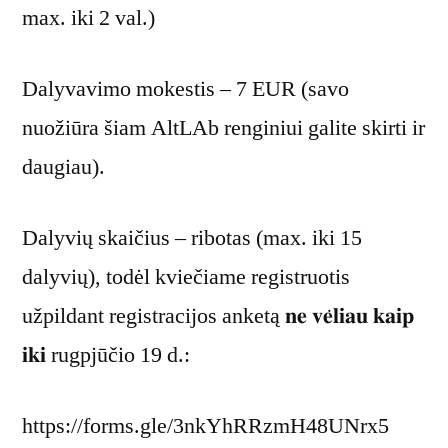
max. iki 2 val.)
Dalyvavimo mokestis – 7 EUR (savo
nuožiūra šiam AltLAb renginiui galite skirti ir
daugiau).
Dalyvių skaičius – ribotas (max. iki 15
dalyvių), todėl kviečiame registruotis
užpildant registracijos anketą 𝐧𝐞 𝐯𝐞̇𝐥𝐢𝐚𝐮 𝐤𝐚𝐢𝐩
𝐢𝐤𝐢 rugpjūčio 19 d.:
https://forms.gle/3nkYhRRzmH48UNrx5