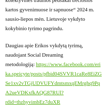
kolektyvinės traumos pėdsakai trečiosios
kartos gyvenimuose ir sapnuose“ 2024 m.
sausio-liepos mėn. Lietuvoje vykdyto
kokybinio tyrimo pagrindu.
Daugiau apie Erikos vykdytą tyrimą,
naudojant Social Dreaming
metodologiją:
https://www.facebook.com/eri
ka.speicyte/posts/pfbid04SVVR1caRe8EiZG
Se1xv2vTGjUDVUFYdmtsmxqEMrghq9Pq
A2ueVDKxfkAQG87RUl?
rdid=thzhyvimbEz7duXR