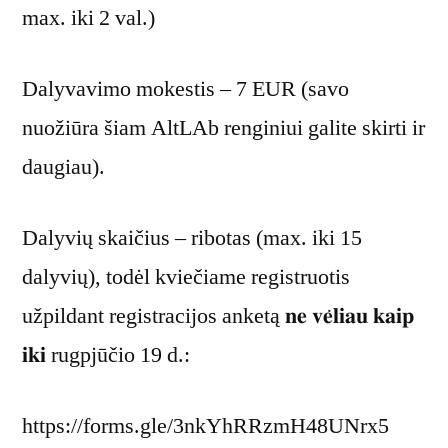
max. iki 2 val.)
Dalyvavimo mokestis – 7 EUR (savo
nuožiūra šiam AltLAb renginiui galite skirti ir
daugiau).
Dalyvių skaičius – ribotas (max. iki 15
dalyvių), todėl kviečiame registruotis
užpildant registracijos anketą 𝐧𝐞 𝐯𝐞̇𝐥𝐢𝐚𝐮 𝐤𝐚𝐢𝐩
𝐢𝐤𝐢 rugpjūčio 19 d.:
https://forms.gle/3nkYhRRzmH48UNrx5