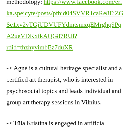
methodology:
https://www.facebook.com/eri
ka.speicyte/posts/pfbid04SVVR1caRe8EiZG
Se1xv2vTGjUDVUFYdmtsmxqEMrghq9Pq
A2ueVDKxfkAQG87RUl?
rdid=thzhyvimbEz7duXR
-> Agnė is a cultural heritage specialist and a
certified art therapist, who is interested in
psychosocial topics and leads individual and
group art therapy sessions in Vilnius.
-> Tūla Kristina is engaged in artificial