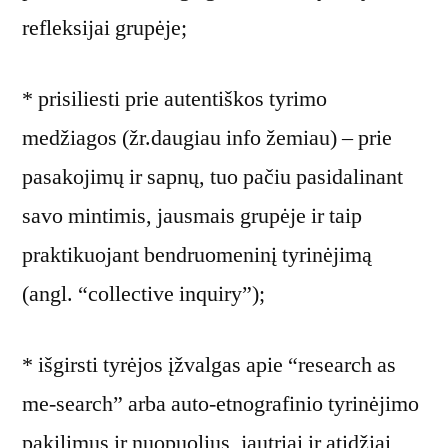
refleksijai grupėje;
* prisiliesti prie autentiškos tyrimo
medžiagos (žr.daugiau info žemiau) – prie
pasakojimų ir sapnų, tuo pačiu pasidalinant
savo mintimis, jausmais grupėje ir taip
praktikuojant bendruomeninį tyrinėjimą
(angl. “collective inquiry”);
* išgirsti tyrėjos įžvalgas apie “research as
me-search” arba auto-etnografinio tyrinėjimo
pakilimus ir nuopuolius, jautriai ir atidžiai