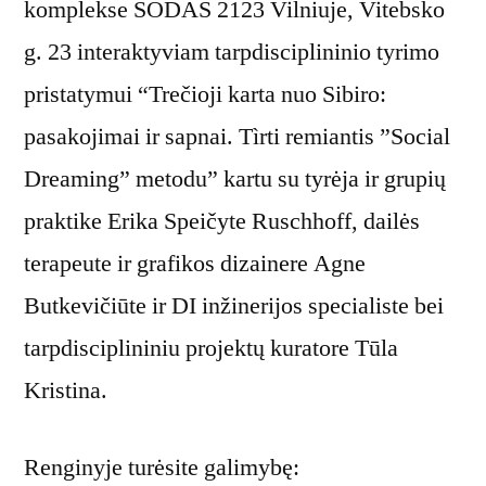
komplekse SODAS 2123 Vilniuje, Vitebsko
g. 23 interaktyviam tarpdisciplininio tyrimo
pristatymui “Trečioji karta nuo Sibiro:
pasakojimai ir sapnai. Tìrti remiantis ”Social
Dreaming” metodu” kartu su tyrėja ir grupių
praktike Erika Speičyte Ruschhoff, dailės
terapeute ir grafikos dizainere Agne
Butkevičiūte ir DI inžinerijos specialiste bei
tarpdisciplininiu projektų kuratore Tūla
Kristina.
Renginyje turėsite galimybę: