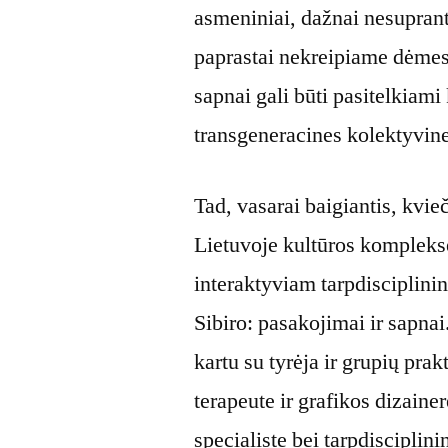
asmeniniai, dažnai nesuprant
paprastai nekreipiame dėmesi
sapnai gali būti pasitelkiami
transgeneracines kolektyvines
Tad, vasarai baigiantis, kvie
Lietuvoje kultūros komplek
interaktyviam tarpdisciplinin
Sibiro: pasakojimai ir sapna
kartu su tyrėja ir grupių pra
terapeute ir grafikos dizaine
specialiste bei tarpdisciplini