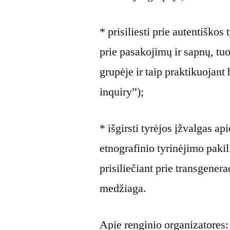
* prisiliesti prie autentiško
prie pasakojimų ir sapnų, tu
grupėje ir taip praktikuojant
inquiry”);
* išgirsti tyrėjos įžvalgas a
etnografinio tyrinėjimo pakili
prisiliečiant prie transgene
medžiaga.
Apie renginio organizatores: