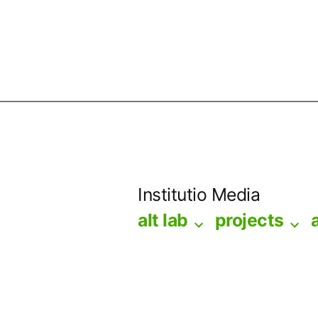
Skip
to
Institutio Media
content
alt lab
projects