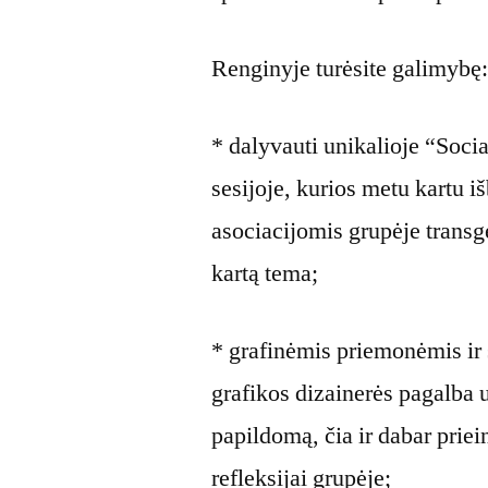
Renginyje turėsite galimybę
* dalyvauti unikalioje “Soc
sesijoje, kurios metu kartu 
asociacijomis grupėje transg
kartą tema;
* grafinėmis priemonėmis ir 
grafikos dizainerės pagalba u
papildomą, čia ir dabar prie
refleksijai grupėje;