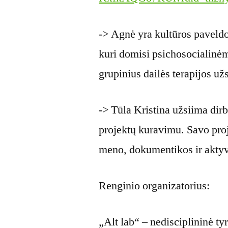
-> Agnė yra kultūros paveldo 
kuri domisi psichosocialinėm
grupinius dailės terapijos u
-> Tūla Kristina užsiima dirbt
projektų kuravimu. Savo proj
meno, dokumentikos ir akty
Renginio organizatorius:
„Alt lab“ – nedisciplininė ty