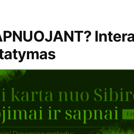
PNUOJANT? Intera
statymas