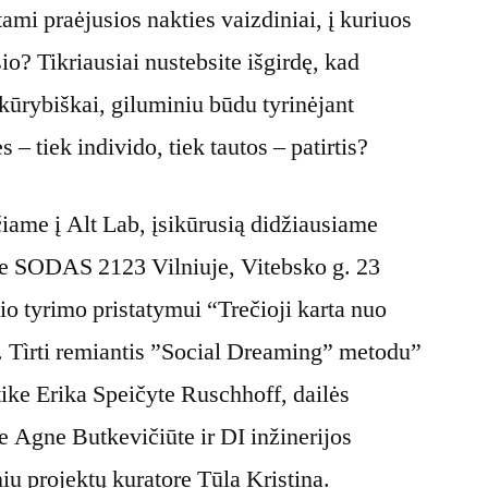
ami praėjusios nakties vaizdiniai, į kuriuos
o? Tikriausiai nustebsite išgirdę, kad
 kūrybiškai, giluminiu būdu tyrinėjant
 – tiek individo, tiek tautos – patirtis?
čiame į Alt Lab, įsikūrusią didžiausiame
se SODAS 2123 Vilniuje, Vitebsko g. 23
io tyrimo pristatymui “Trečioji karta nuo
i. Tìrti remiantis ”Social Dreaming” metodu”
ktike Erika Speičyte Ruschhoff, dailės
re Agne Butkevičiūte ir DI inžinerijos
niu projektų kuratore Tūla Kristina.