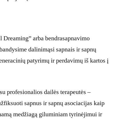
:
ial Dreaming” arba bendrasapnavimo
išbandysime dalinimąsi sapnais ir sapnų
eneracinių patyrimų ir perdavimų iš kartos į
su profesionalios dailės terapeutės –
žfiksuoti sapnus ir sapnų asociacijas kaip
inamą medžiagą giluminiam tyrinėjimui ir