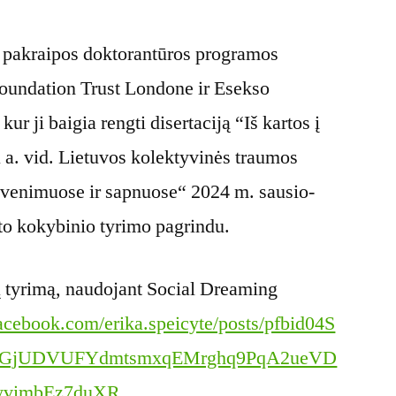
s pakraipos doktorantūros programos
undation Trust Londone ir Esekso
kur ji baigia rengti disertaciją “Iš kartos į
X a. vid. Lietuvos kolektyvinės traumos
gyvenimuose ir sapnuose“ 2024 m. sausio-
to kokybinio tyrimo pagrindu.
 tyrimą, naudojant Social Dreaming
acebook.com/erika.speicyte/posts/pfbid04S
TGjUDVUFYdmtsmxqEMrghq9PqA2ueVD
yvimbEz7duXR