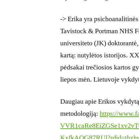
-> Erika yra psichoanalitinė
Tavistock & Portman NHS Fo
universiteto (JK) doktorantė, 
kartą: nutylėtos istorijos. X
pėdsakai trečiosios kartos 
liepos mėn. Lietuvoje vykdy
Daugiau apie Erikos vykdytą
metodologiją:
https://www.f
VVR1caRe8EiZGSe1xv2v
KxfkAQG87RUl?rdid=thzh