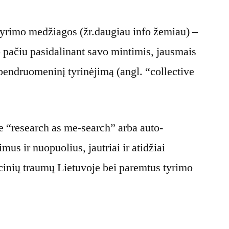
s tyrimo medžiagos (žr.daugiau info žemiau) –
o pačiu pasidalinant savo mintimis, jausmais
 bendruomeninį tyrinėjimą (angl. “collective
pie “research as me-search” arba auto-
mus ir nuopuolius, jautriai ir atidžiai
racinių traumų Lietuvoje bei paremtus tyrimo