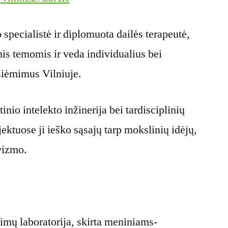
specialistė ir diplomuota dailės terapeutė,
is temomis ir veda individualius bei
žsiėmimus Vilniuje.
inio intelekto inžinerija bei tardisciplinių
ektuose ji ieško sąsajų tarp mokslinių idėjų,
vizmo.
rimų laboratorija, skirta meniniams-