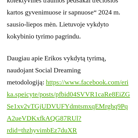
kolektyvinės traumos pėdsakai trečiosios
kartos gyvenimuose ir sapnuose“ 2024 m.
sausio-liepos mėn. Lietuvoje vykdyto
kokybinio tyrimo pagrindu.
Daugiau apie Erikos vykdytą tyrimą,
naudojant Social Dreaming
metodologiją:
https://www.facebook.com/eri
ka.speicyte/posts/pfbid04SVVR1caRe8EiZG
Se1xv2vTGjUDVUFYdmtsmxqEMrghq9Pq
A2ueVDKxfkAQG87RUl?
rdid=thzhyvimbEz7duXR