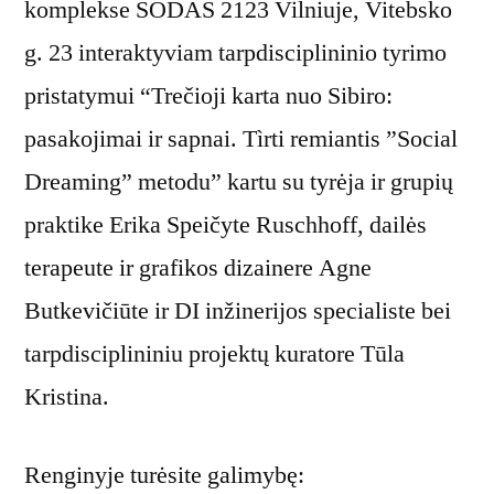
komplekse SODAS 2123 Vilniuje, Vitebsko
g. 23 interaktyviam tarpdisciplininio tyrimo
pristatymui “Trečioji karta nuo Sibiro:
pasakojimai ir sapnai. Tìrti remiantis ”Social
Dreaming” metodu” kartu su tyrėja ir grupių
praktike Erika Speičyte Ruschhoff, dailės
terapeute ir grafikos dizainere Agne
Butkevičiūte ir DI inžinerijos specialiste bei
tarpdisciplininiu projektų kuratore Tūla
Kristina.
Renginyje turėsite galimybę: