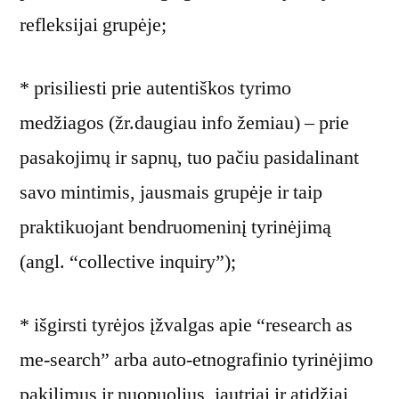
refleksijai grupėje;
* prisiliesti prie autentiškos tyrimo
medžiagos (žr.daugiau info žemiau) – prie
pasakojimų ir sapnų, tuo pačiu pasidalinant
savo mintimis, jausmais grupėje ir taip
praktikuojant bendruomeninį tyrinėjimą
(angl. “collective inquiry”);
* išgirsti tyrėjos įžvalgas apie “research as
me-search” arba auto-etnografinio tyrinėjimo
pakilimus ir nuopuolius, jautriai ir atidžiai