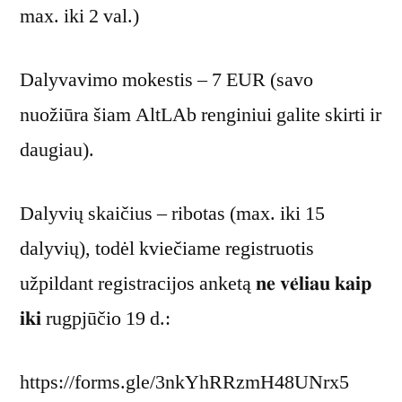
max. iki 2 val.)
Dalyvavimo mokestis – 7 EUR (savo
nuožiūra šiam AltLAb renginiui galite skirti ir
daugiau).
Dalyvių skaičius – ribotas (max. iki 15
dalyvių), todėl kviečiame registruotis
užpildant registracijos anketą 𝐧𝐞 𝐯𝐞̇𝐥𝐢𝐚𝐮 𝐤𝐚𝐢𝐩
𝐢𝐤𝐢 rugpjūčio 19 d.:
https://forms.gle/3nkYhRRzmH48UNrx5