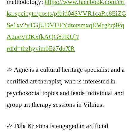
methodology:
https://www.facebook.com/eri
ka.speicyte/posts/pfbid04SVVR1caRe8EiZG
Se1xv2vTGjUDVUFYdmtsmxqEMrghq9Pq
A2ueVDKxfkAQG87RUl?
rdid=thzhyvimbEz7duXR
-> Agnė is a cultural heritage specialist and a
certified art therapist, who is interested in
psychosocial topics and leads individual and
group art therapy sessions in Vilnius.
-> Tūla Kristina is engaged in artificial