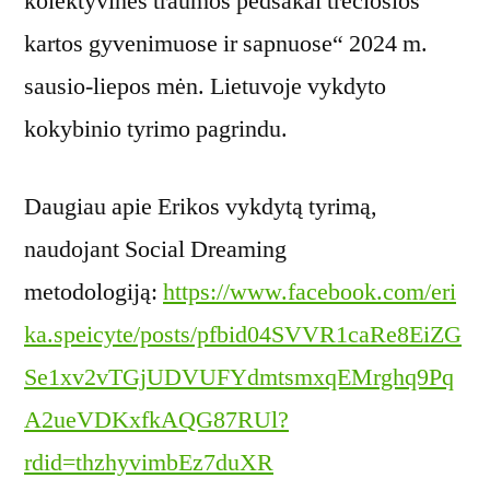
kolektyvinės traumos pėdsakai trečiosios
kartos gyvenimuose ir sapnuose“ 2024 m.
sausio-liepos mėn. Lietuvoje vykdyto
kokybinio tyrimo pagrindu.
Daugiau apie Erikos vykdytą tyrimą,
naudojant Social Dreaming
metodologiją:
https://www.facebook.com/eri
ka.speicyte/posts/pfbid04SVVR1caRe8EiZG
Se1xv2vTGjUDVUFYdmtsmxqEMrghq9Pq
A2ueVDKxfkAQG87RUl?
rdid=thzhyvimbEz7duXR