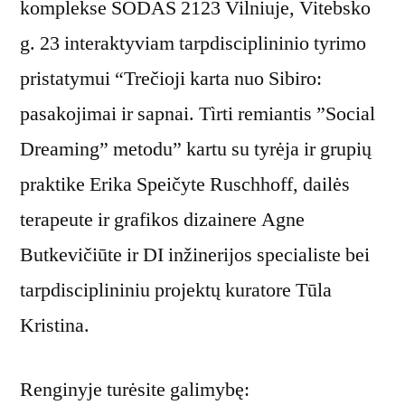
komplekse SODAS 2123 Vilniuje, Vitebsko
g. 23 interaktyviam tarpdisciplininio tyrimo
pristatymui “Trečioji karta nuo Sibiro:
pasakojimai ir sapnai. Tìrti remiantis ”Social
Dreaming” metodu” kartu su tyrėja ir grupių
praktike Erika Speičyte Ruschhoff, dailės
terapeute ir grafikos dizainere Agne
Butkevičiūte ir DI inžinerijos specialiste bei
tarpdisciplininiu projektų kuratore Tūla
Kristina.
Renginyje turėsite galimybę: