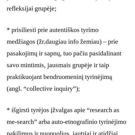
refleksijai grupėje;
* prisiliesti prie autentiškos tyrimo
medžiagos (žr.daugiau info žemiau) – prie
pasakojimų ir sapnų, tuo pačiu pasidalinant
savo mintimis, jausmais grupėje ir taip
praktikuojant bendruomeninį tyrinėjimą
(angl. “collective inquiry”);
* išgirsti tyrėjos įžvalgas apie “research as
me-search” arba auto-etnografinio tyrinėjimo
pakilimus ir nuopuolius, jautriai ir atidžiai