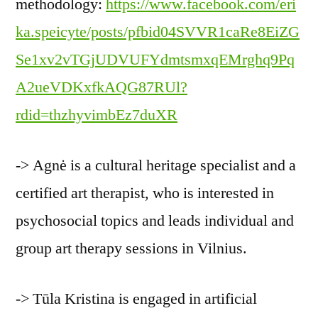
methodology:
https://www.facebook.com/eri
ka.speicyte/posts/pfbid04SVVR1caRe8EiZG
Se1xv2vTGjUDVUFYdmtsmxqEMrghq9Pq
A2ueVDKxfkAQG87RUl?
rdid=thzhyvimbEz7duXR
-> Agnė is a cultural heritage specialist and a
certified art therapist, who is interested in
psychosocial topics and leads individual and
group art therapy sessions in Vilnius.
-> Tūla Kristina is engaged in artificial