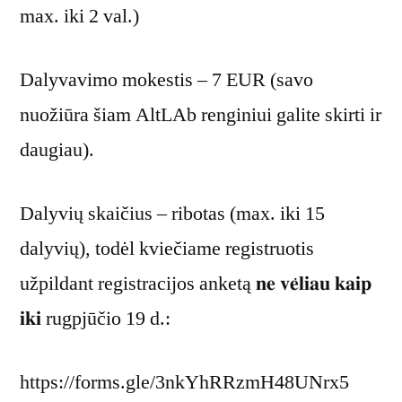
max. iki 2 val.)
Dalyvavimo mokestis – 7 EUR (savo
nuožiūra šiam AltLAb renginiui galite skirti ir
daugiau).
Dalyvių skaičius – ribotas (max. iki 15
dalyvių), todėl kviečiame registruotis
užpildant registracijos anketą 𝐧𝐞 𝐯𝐞̇𝐥𝐢𝐚𝐮 𝐤𝐚𝐢𝐩
𝐢𝐤𝐢 rugpjūčio 19 d.:
https://forms.gle/3nkYhRRzmH48UNrx5