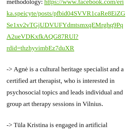
methodology:
https://www.facebook.com/eri
ka.speicyte/posts/pfbid04SVVR1caRe8EiZG
Se1xv2vTGjUDVUFYdmtsmxqEMrghq9Pq
A2ueVDKxfkAQG87RUl?
rdid=thzhyvimbEz7duXR
-> Agnė is a cultural heritage specialist and a
certified art therapist, who is interested in
psychosocial topics and leads individual and
group art therapy sessions in Vilnius.
-> Tūla Kristina is engaged in artificial