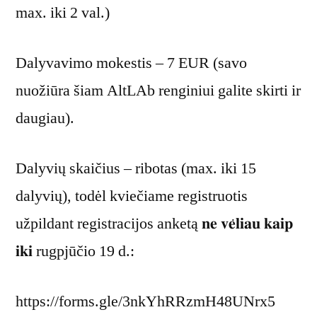
max. iki 2 val.)
Dalyvavimo mokestis – 7 EUR (savo
nuožiūra šiam AltLAb renginiui galite skirti ir
daugiau).
Dalyvių skaičius – ribotas (max. iki 15
dalyvių), todėl kviečiame registruotis
užpildant registracijos anketą 𝐧𝐞 𝐯𝐞̇𝐥𝐢𝐚𝐮 𝐤𝐚𝐢𝐩
𝐢𝐤𝐢 rugpjūčio 19 d.:
https://forms.gle/3nkYhRRzmH48UNrx5