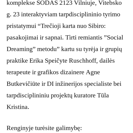
komplekse SODAS 2123 Vilniuje, Vitebsko
g. 23 interaktyviam tarpdisciplininio tyrimo
pristatymui “Trečioji karta nuo Sibiro:
pasakojimai ir sapnai. Tìrti remiantis ”Social
Dreaming” metodu” kartu su tyrėja ir grupių
praktike Erika Speičyte Ruschhoff, dailės
terapeute ir grafikos dizainere Agne
Butkevičiūte ir DI inžinerijos specialiste bei
tarpdisciplininiu projektų kuratore Tūla
Kristina.
Renginyje turėsite galimybę: