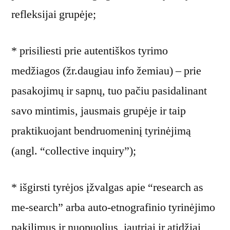
refleksijai grupėje;
* prisiliesti prie autentiškos tyrimo
medžiagos (žr.daugiau info žemiau) – prie
pasakojimų ir sapnų, tuo pačiu pasidalinant
savo mintimis, jausmais grupėje ir taip
praktikuojant bendruomeninį tyrinėjimą
(angl. “collective inquiry”);
* išgirsti tyrėjos įžvalgas apie “research as
me-search” arba auto-etnografinio tyrinėjimo
pakilimus ir nuopuolius, jautriai ir atidžiai