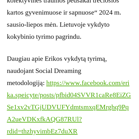
kolektyvinės traumos pėdsakai trečiosios
kartos gyvenimuose ir sapnuose“ 2024 m.
sausio-liepos mėn. Lietuvoje vykdyto
kokybinio tyrimo pagrindu.
Daugiau apie Erikos vykdytą tyrimą,
naudojant Social Dreaming
metodologiją:
https://www.facebook.com/eri
ka.speicyte/posts/pfbid04SVVR1caRe8EiZG
Se1xv2vTGjUDVUFYdmtsmxqEMrghq9Pq
A2ueVDKxfkAQG87RUl?
rdid=thzhyvimbEz7duXR