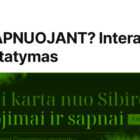
PNUOJANT? Intera
statymas