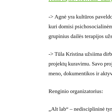
-> Agnė yra kultūros paveldo 
kuri domisi psichosocialinėm
grupinius dailės terapijos u
-> Tūla Kristina užsiima dirbt
projektų kuravimu. Savo proj
meno, dokumentikos ir akty
Renginio organizatorius:
„Alt lab“ – nedisciplininė ty