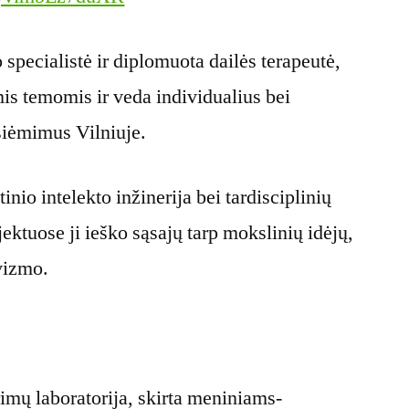
specialistė ir diplomuota dailės terapeutė,
is temomis ir veda individualius bei
žsiėmimus Vilniuje.
inio intelekto inžinerija bei tardisciplinių
ektuose ji ieško sąsajų tarp mokslinių idėjų,
vizmo.
rimų laboratorija, skirta meniniams-