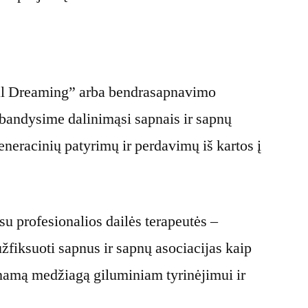
:
ial Dreaming” arba bendrasapnavimo
išbandysime dalinimąsi sapnais ir sapnų
eneracinių patyrimų ir perdavimų iš kartos į
su profesionalios dailės terapeutės –
žfiksuoti sapnus ir sapnų asociacijas kaip
inamą medžiagą giluminiam tyrinėjimui ir