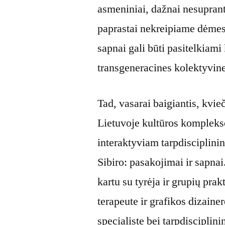
asmeniniai, dažnai nesuprant
paprastai nekreipiame dėmesi
sapnai gali būti pasitelkiami
transgeneracines kolektyvines
Tad, vasarai baigiantis, kvie
Lietuvoje kultūros komplek
interaktyviam tarpdisciplinin
Sibiro: pasakojimai ir sapna
kartu su tyrėja ir grupių pra
terapeute ir grafikos dizaine
specialiste bei tarpdisciplini