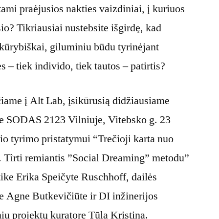
ami praėjusios nakties vaizdiniai, į kuriuos
o? Tikriausiai nustebsite išgirdę, kad
 kūrybiškai, giluminiu būdu tyrinėjant
 – tiek individo, tiek tautos – patirtis?
čiame į Alt Lab, įsikūrusią didžiausiame
se SODAS 2123 Vilniuje, Vitebsko g. 23
io tyrimo pristatymui “Trečioji karta nuo
i. Tìrti remiantis ”Social Dreaming” metodu”
ktike Erika Speičyte Ruschhoff, dailės
re Agne Butkevičiūte ir DI inžinerijos
niu projektų kuratore Tūla Kristina.