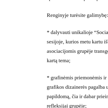
Renginyje turėsite galimybę
* dalyvauti unikalioje “Soc
sesijoje, kurios metu kartu 
asociacijomis grupėje transg
kartą tema;
* grafinėmis priemonėmis ir 
grafikos dizainerės pagalba u
papildomą, čia ir dabar prie
refleksijai grupėje;