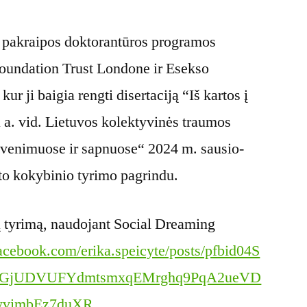
s pakraipos doktorantūros programos
undation Trust Londone ir Esekso
kur ji baigia rengti disertaciją “Iš kartos į
X a. vid. Lietuvos kolektyvinės traumos
gyvenimuose ir sapnuose“ 2024 m. sausio-
to kokybinio tyrimo pagrindu.
 tyrimą, naudojant Social Dreaming
acebook.com/erika.speicyte/posts/pfbid04S
TGjUDVUFYdmtsmxqEMrghq9PqA2ueVD
yvimbEz7duXR