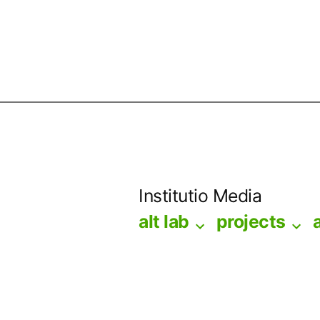
Skip
to
Institutio Media
content
alt lab
projects