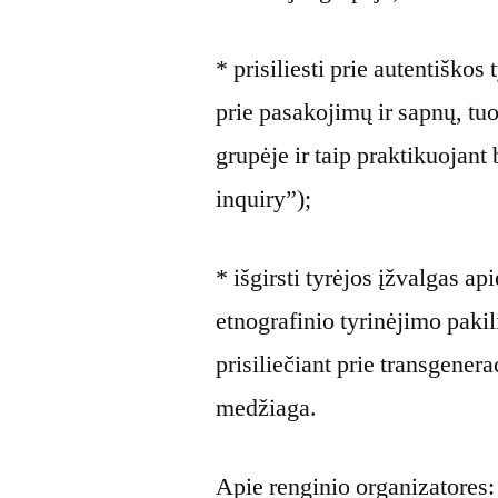
* prisiliesti prie autentiško
prie pasakojimų ir sapnų, tu
grupėje ir taip praktikuojant
inquiry”);
* išgirsti tyrėjos įžvalgas a
etnografinio tyrinėjimo pakili
prisiliečiant prie transgene
medžiaga.
Apie renginio organizatores: