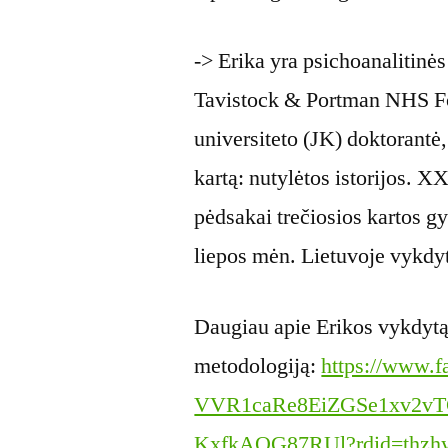
-> Erika yra psichoanalitinė
Tavistock & Portman NHS Fo
universiteto (JK) doktorantė, 
kartą: nutylėtos istorijos. X
pėdsakai trečiosios kartos 
liepos mėn. Lietuvoje vykdy
Daugiau apie Erikos vykdytą
metodologiją:
https://www.f
VVR1caRe8EiZGSe1xv2v
KxfkAQG87RUl?rdid=thzh