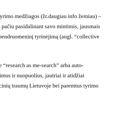
s tyrimo medžiagos (žr.daugiau info žemiau) –
o pačiu pasidalinant savo mintimis, jausmais
 bendruomeninį tyrinėjimą (angl. “collective
pie “research as me-search” arba auto-
mus ir nuopuolius, jautriai ir atidžiai
racinių traumų Lietuvoje bei paremtus tyrimo