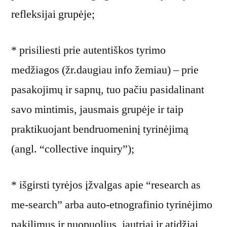
refleksijai grupėje;
* prisiliesti prie autentiškos tyrimo
medžiagos (žr.daugiau info žemiau) – prie
pasakojimų ir sapnų, tuo pačiu pasidalinant
savo mintimis, jausmais grupėje ir taip
praktikuojant bendruomeninį tyrinėjimą
(angl. “collective inquiry”);
* išgirsti tyrėjos įžvalgas apie “research as
me-search” arba auto-etnografinio tyrinėjimo
pakilimus ir nuopuolius, jautriai ir atidžiai