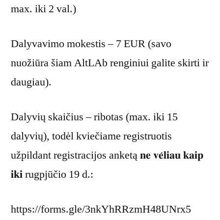
max. iki 2 val.)
Dalyvavimo mokestis – 7 EUR (savo
nuožiūra šiam AltLAb renginiui galite skirti ir
daugiau).
Dalyvių skaičius – ribotas (max. iki 15
dalyvių), todėl kviečiame registruotis
užpildant registracijos anketą 𝐧𝐞 𝐯𝐞̇𝐥𝐢𝐚𝐮 𝐤𝐚𝐢𝐩
𝐢𝐤𝐢 rugpjūčio 19 d.:
https://forms.gle/3nkYhRRzmH48UNrx5