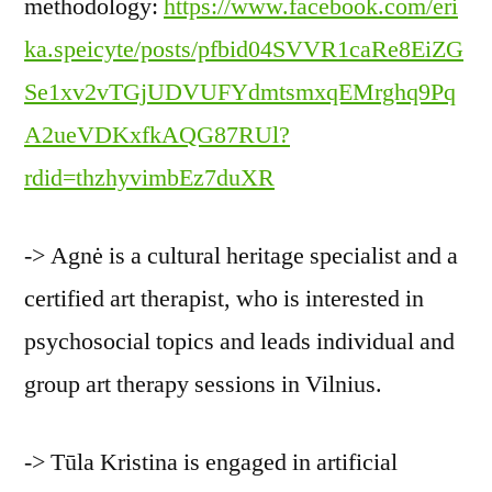
methodology:
https://www.facebook.com/eri
ka.speicyte/posts/pfbid04SVVR1caRe8EiZG
Se1xv2vTGjUDVUFYdmtsmxqEMrghq9Pq
A2ueVDKxfkAQG87RUl?
rdid=thzhyvimbEz7duXR
-> Agnė is a cultural heritage specialist and a
certified art therapist, who is interested in
psychosocial topics and leads individual and
group art therapy sessions in Vilnius.
-> Tūla Kristina is engaged in artificial