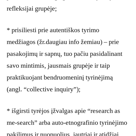
refleksijai grupėje;
* prisiliesti prie autentiškos tyrimo
medžiagos (žr.daugiau info žemiau) – prie
pasakojimų ir sapnų, tuo pačiu pasidalinant
savo mintimis, jausmais grupėje ir taip
praktikuojant bendruomeninį tyrinėjimą
(angl. “collective inquiry”);
* išgirsti tyrėjos įžvalgas apie “research as
me-search” arba auto-etnografinio tyrinėjimo
pakilimus ir nuopuolius, jautriai ir atidžiai