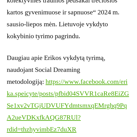
kolektyvinės traumos pėdsakai trečiosios
kartos gyvenimuose ir sapnuose“ 2024 m.
sausio-liepos mėn. Lietuvoje vykdyto
kokybinio tyrimo pagrindu.
Daugiau apie Erikos vykdytą tyrimą,
naudojant Social Dreaming
metodologiją:
https://www.facebook.com/eri
ka.speicyte/posts/pfbid04SVVR1caRe8EiZG
Se1xv2vTGjUDVUFYdmtsmxqEMrghq9Pq
A2ueVDKxfkAQG87RUl?
rdid=thzhyvimbEz7duXR