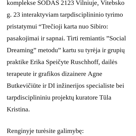
komplekse SODAS 2123 Vilniuje, Vitebsko
g. 23 interaktyviam tarpdisciplininio tyrimo
pristatymui “Trečioji karta nuo Sibiro:
pasakojimai ir sapnai. Tìrti remiantis ”Social
Dreaming” metodu” kartu su tyrėja ir grupių
praktike Erika Speičyte Ruschhoff, dailės
terapeute ir grafikos dizainere Agne
Butkevičiūte ir DI inžinerijos specialiste bei
tarpdisciplininiu projektų kuratore Tūla
Kristina.
Renginyje turėsite galimybę: