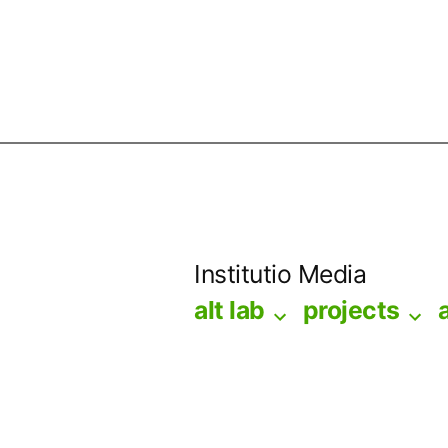
Skip
to
Institutio Media
content
alt lab
projects