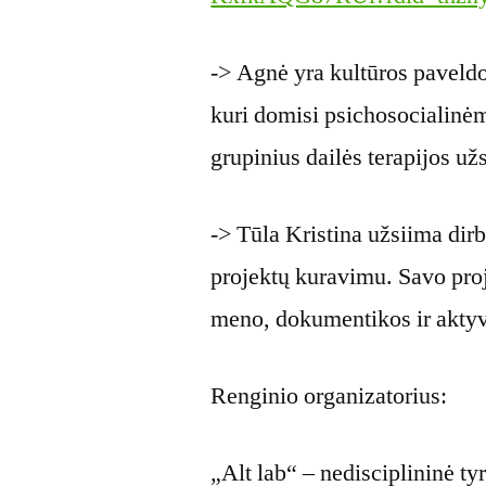
-> Agnė yra kultūros paveldo 
kuri domisi psichosocialinėm
grupinius dailės terapijos u
-> Tūla Kristina užsiima dirbt
projektų kuravimu. Savo proj
meno, dokumentikos ir akty
Renginio organizatorius:
„Alt lab“ – nedisciplininė ty