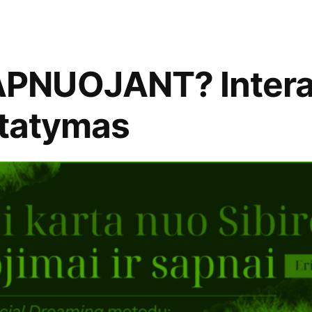
PNUOJANT? Intera
statymas