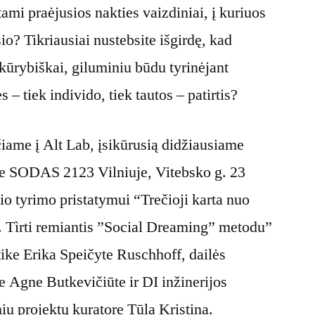
ami praėjusios nakties vaizdiniai, į kuriuos
o? Tikriausiai nustebsite išgirdę, kad
 kūrybiškai, giluminiu būdu tyrinėjant
 – tiek individo, tiek tautos – patirtis?
čiame į Alt Lab, įsikūrusią didžiausiame
se SODAS 2123 Vilniuje, Vitebsko g. 23
io tyrimo pristatymui “Trečioji karta nuo
i. Tìrti remiantis ”Social Dreaming” metodu”
ktike Erika Speičyte Ruschhoff, dailės
re Agne Butkevičiūte ir DI inžinerijos
niu projektų kuratore Tūla Kristina.