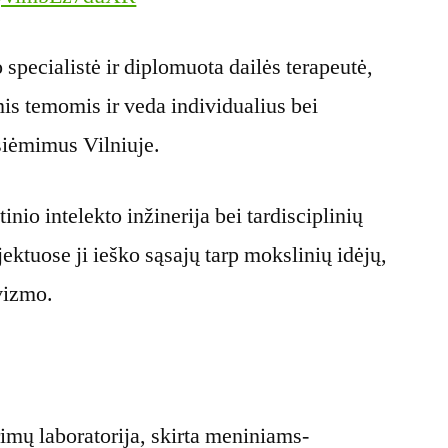
specialistė ir diplomuota dailės terapeutė,
is temomis ir veda individualius bei
žsiėmimus Vilniuje.
inio intelekto inžinerija bei tardisciplinių
ektuose ji ieško sąsajų tarp mokslinių idėjų,
vizmo.
rimų laboratorija, skirta meniniams-