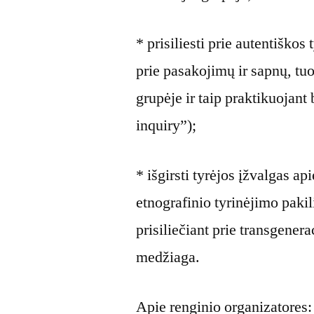
* prisiliesti prie autentiško
prie pasakojimų ir sapnų, tu
grupėje ir taip praktikuojant
inquiry”);
* išgirsti tyrėjos įžvalgas a
etnografinio tyrinėjimo pakili
prisiliečiant prie transgene
medžiaga.
Apie renginio organizatores: