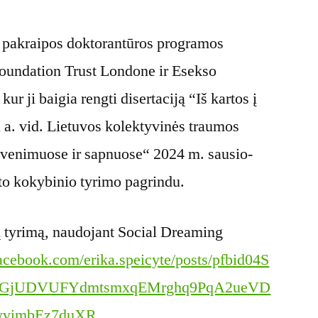
s pakraipos doktorantūros programos
undation Trust Londone ir Esekso
kur ji baigia rengti disertaciją “Iš kartos į
X a. vid. Lietuvos kolektyvinės traumos
gyvenimuose ir sapnuose“ 2024 m. sausio-
to kokybinio tyrimo pagrindu.
 tyrimą, naudojant Social Dreaming
acebook.com/erika.speicyte/posts/pfbid04S
TGjUDVUFYdmtsmxqEMrghq9PqA2ueVD
yvimbEz7duXR