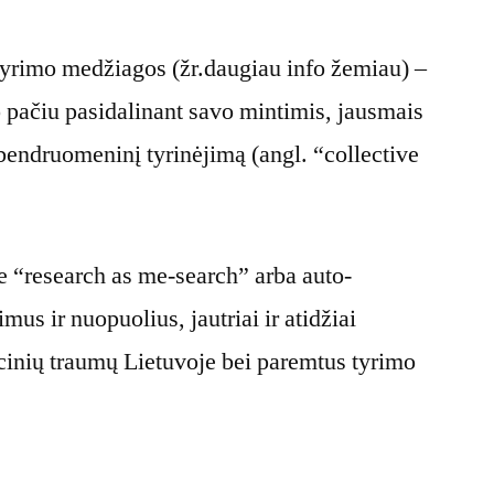
s tyrimo medžiagos (žr.daugiau info žemiau) –
o pačiu pasidalinant savo mintimis, jausmais
 bendruomeninį tyrinėjimą (angl. “collective
pie “research as me-search” arba auto-
mus ir nuopuolius, jautriai ir atidžiai
racinių traumų Lietuvoje bei paremtus tyrimo