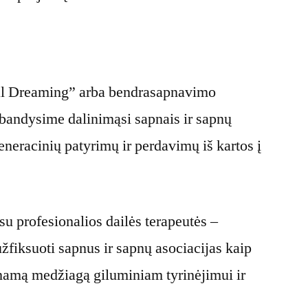
:
ial Dreaming” arba bendrasapnavimo
išbandysime dalinimąsi sapnais ir sapnų
eneracinių patyrimų ir perdavimų iš kartos į
su profesionalios dailės terapeutės –
žfiksuoti sapnus ir sapnų asociacijas kaip
inamą medžiagą giluminiam tyrinėjimui ir