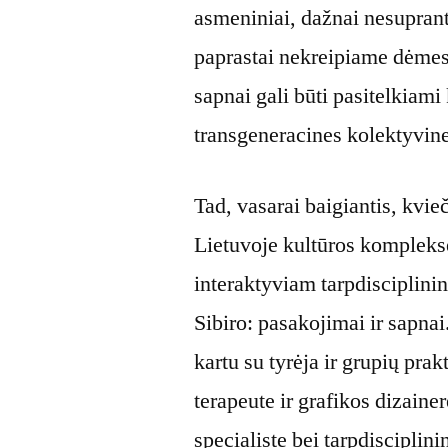
asmeniniai, dažnai nesuprant
paprastai nekreipiame dėmesi
sapnai gali būti pasitelkiami
transgeneracines kolektyvines
Tad, vasarai baigiantis, kvie
Lietuvoje kultūros komplek
interaktyviam tarpdisciplinin
Sibiro: pasakojimai ir sapna
kartu su tyrėja ir grupių pra
terapeute ir grafikos dizaine
specialiste bei tarpdisciplini