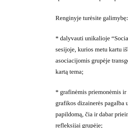
Renginyje turėsite galimybę
* dalyvauti unikalioje “Soc
sesijoje, kurios metu kartu 
asociacijomis grupėje transg
kartą tema;
* grafinėmis priemonėmis ir 
grafikos dizainerės pagalba u
papildomą, čia ir dabar prie
refleksijai grupėje;