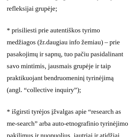
refleksijai grupėje;
* prisiliesti prie autentiškos tyrimo
medžiagos (žr.daugiau info žemiau) – prie
pasakojimų ir sapnų, tuo pačiu pasidalinant
savo mintimis, jausmais grupėje ir taip
praktikuojant bendruomeninį tyrinėjimą
(angl. “collective inquiry”);
* išgirsti tyrėjos įžvalgas apie “research as
me-search” arba auto-etnografinio tyrinėjimo
pakilimus ir nuopuolius, jautriai ir atidžiai