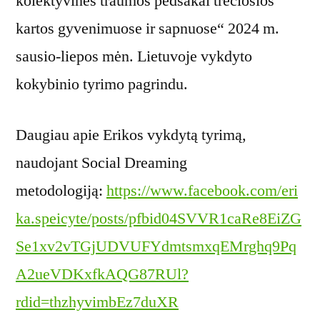
kolektyvinės traumos pėdsakai trečiosios
kartos gyvenimuose ir sapnuose“ 2024 m.
sausio-liepos mėn. Lietuvoje vykdyto
kokybinio tyrimo pagrindu.
Daugiau apie Erikos vykdytą tyrimą,
naudojant Social Dreaming
metodologiją:
https://www.facebook.com/eri
ka.speicyte/posts/pfbid04SVVR1caRe8EiZG
Se1xv2vTGjUDVUFYdmtsmxqEMrghq9Pq
A2ueVDKxfkAQG87RUl?
rdid=thzhyvimbEz7duXR