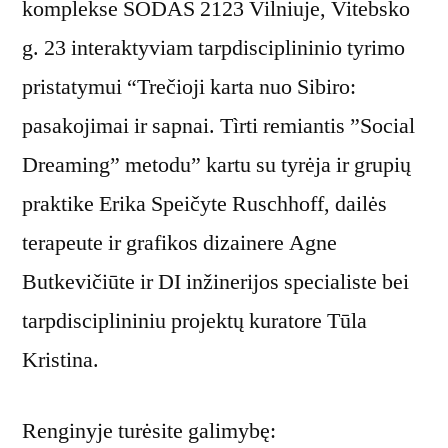
komplekse SODAS 2123 Vilniuje, Vitebsko
g. 23 interaktyviam tarpdisciplininio tyrimo
pristatymui “Trečioji karta nuo Sibiro:
pasakojimai ir sapnai. Tìrti remiantis ”Social
Dreaming” metodu” kartu su tyrėja ir grupių
praktike Erika Speičyte Ruschhoff, dailės
terapeute ir grafikos dizainere Agne
Butkevičiūte ir DI inžinerijos specialiste bei
tarpdisciplininiu projektų kuratore Tūla
Kristina.
Renginyje turėsite galimybę: