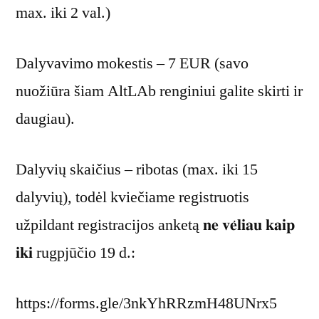
max. iki 2 val.)
Dalyvavimo mokestis – 7 EUR (savo
nuožiūra šiam AltLAb renginiui galite skirti ir
daugiau).
Dalyvių skaičius – ribotas (max. iki 15
dalyvių), todėl kviečiame registruotis
užpildant registracijos anketą 𝐧𝐞 𝐯𝐞̇𝐥𝐢𝐚𝐮 𝐤𝐚𝐢𝐩
𝐢𝐤𝐢 rugpjūčio 19 d.:
https://forms.gle/3nkYhRRzmH48UNrx5