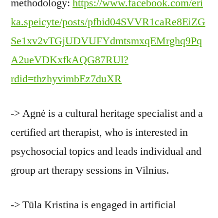
methodology:
https://www.facebook.com/eri
ka.speicyte/posts/pfbid04SVVR1caRe8EiZG
Se1xv2vTGjUDVUFYdmtsmxqEMrghq9Pq
A2ueVDKxfkAQG87RUl?
rdid=thzhyvimbEz7duXR
-> Agnė is a cultural heritage specialist and a
certified art therapist, who is interested in
psychosocial topics and leads individual and
group art therapy sessions in Vilnius.
-> Tūla Kristina is engaged in artificial