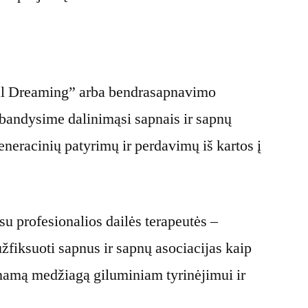
:
ial Dreaming” arba bendrasapnavimo
išbandysime dalinimąsi sapnais ir sapnų
eneracinių patyrimų ir perdavimų iš kartos į
su profesionalios dailės terapeutės –
žfiksuoti sapnus ir sapnų asociacijas kaip
inamą medžiagą giluminiam tyrinėjimui ir