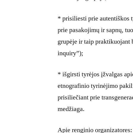
* prisiliesti prie autentiško
prie pasakojimų ir sapnų, tu
grupėje ir taip praktikuojant
inquiry”);
* išgirsti tyrėjos įžvalgas a
etnografinio tyrinėjimo pakili
prisiliečiant prie transgene
medžiaga.
Apie renginio organizatores: