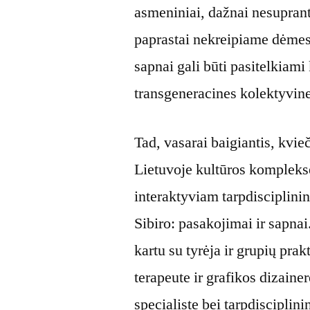
asmeniniai, dažnai nesuprant
paprastai nekreipiame dėmesi
sapnai gali būti pasitelkiami
transgeneracines kolektyvines
Tad, vasarai baigiantis, kvie
Lietuvoje kultūros komplek
interaktyviam tarpdisciplinin
Sibiro: pasakojimai ir sapna
kartu su tyrėja ir grupių pra
terapeute ir grafikos dizaine
specialiste bei tarpdisciplini