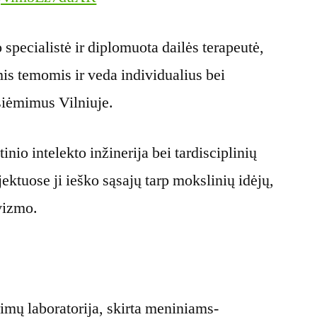
specialistė ir diplomuota dailės terapeutė,
is temomis ir veda individualius bei
žsiėmimus Vilniuje.
inio intelekto inžinerija bei tardisciplinių
ektuose ji ieško sąsajų tarp mokslinių idėjų,
vizmo.
rimų laboratorija, skirta meniniams-