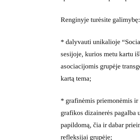
Renginyje turėsite galimybę
* dalyvauti unikalioje “Soc
sesijoje, kurios metu kartu 
asociacijomis grupėje transg
kartą tema;
* grafinėmis priemonėmis ir 
grafikos dizainerės pagalba u
papildomą, čia ir dabar prie
refleksijai grupėje;