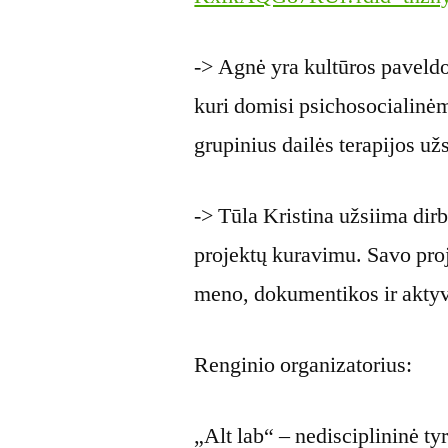
-> Agnė yra kultūros paveldo 
kuri domisi psichosocialinėm
grupinius dailės terapijos u
-> Tūla Kristina užsiima dirbt
projektų kuravimu. Savo proj
meno, dokumentikos ir akty
Renginio organizatorius:
„Alt lab“ – nedisciplininė ty