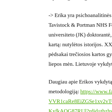
-> Erika yra psichoanalitinė
Tavistock & Portman NHS Fo
universiteto (JK) doktorantė, 
kartą: nutylėtos istorijos. X
pėdsakai trečiosios kartos 
liepos mėn. Lietuvoje vykdy
Daugiau apie Erikos vykdytą
metodologiją:
https://www.f
VVR1caRe8EiZGSe1xv2v
KxfkAQG87RUl?rdid=thzh