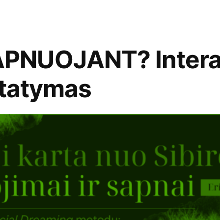
PNUOJANT? Intera
statymas