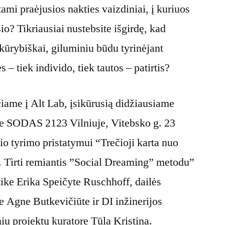
ami praėjusios nakties vaizdiniai, į kuriuos
o? Tikriausiai nustebsite išgirdę, kad
 kūrybiškai, giluminiu būdu tyrinėjant
 – tiek individo, tiek tautos – patirtis?
čiame į Alt Lab, įsikūrusią didžiausiame
se SODAS 2123 Vilniuje, Vitebsko g. 23
io tyrimo pristatymui “Trečioji karta nuo
i. Tìrti remiantis ”Social Dreaming” metodu”
ktike Erika Speičyte Ruschhoff, dailės
re Agne Butkevičiūte ir DI inžinerijos
niu projektų kuratore Tūla Kristina.