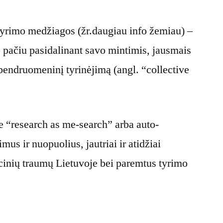
s tyrimo medžiagos (žr.daugiau info žemiau) –
o pačiu pasidalinant savo mintimis, jausmais
 bendruomeninį tyrinėjimą (angl. “collective
pie “research as me-search” arba auto-
mus ir nuopuolius, jautriai ir atidžiai
racinių traumų Lietuvoje bei paremtus tyrimo