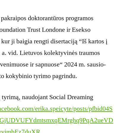
s pakraipos doktorantūros programos
undation Trust Londone ir Esekso
kur ji baigia rengti disertaciją “Iš kartos į
X a. vid. Lietuvos kolektyvinės traumos
gyvenimuose ir sapnuose“ 2024 m. sausio-
to kokybinio tyrimo pagrindu.
 tyrimą, naudojant Social Dreaming
acebook.com/erika.speicyte/posts/pfbid04S
TGjUDVUFYdmtsmxqEMrghq9PqA2ueVD
yvimbEz7duXR