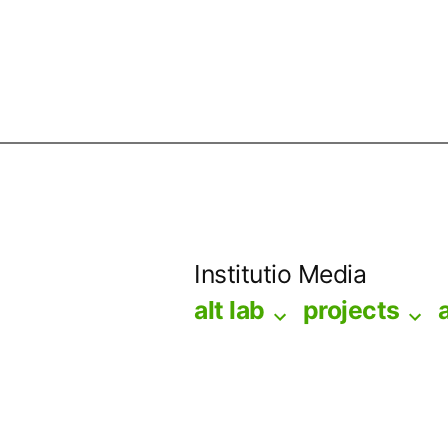
Skip
to
Institutio Media
content
alt lab
projects